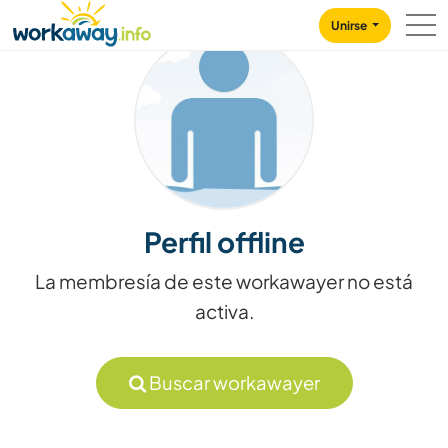
Skip to:
CONTENT
MAIN NAVIGATION
FOOTER
Unirse
Perfil offline
La membresía de este workawayer no está
activa.
Buscar workawayer