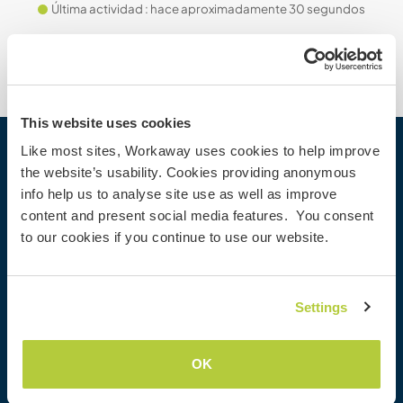
Última actividad : hace aproximadamente 30 segundos
This website uses cookies
Like most sites, Workaway uses cookies to help improve
Workaway
the website’s usability. Cookies providing anonymous
info help us to analyse site use as well as improve
Buscar a un anfitrión
content and present social media features. You consent
Información para anfitriones
to our cookies if you continue to use our website.
Información para workawayers
Registrarse como workawayer
Registrarse como anfitrión
Settings
Regalar una experiencia Workaway
Descuentos y Socios
OK
Nuestra comunidad