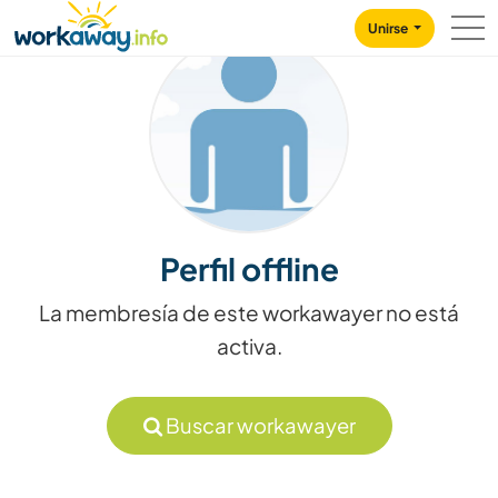
Skip to:
CONTENT
MAIN NAVIGATION
FOOTER
Unirse
Perfil offline
La membresía de este workawayer no está
activa.
Buscar workawayer