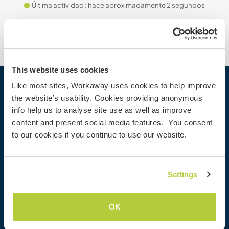
Última actividad : hace aproximadamente 2 segundos
This website uses cookies
Like most sites, Workaway uses cookies to help improve
Workaway
the website’s usability. Cookies providing anonymous
info help us to analyse site use as well as improve
Buscar a un anfitrión
content and present social media features. You consent
Información para anfitriones
to our cookies if you continue to use our website.
Información para workawayers
Registrarse como workawayer
Registrarse como anfitrión
Settings
Regalar una experiencia Workaway
Descuentos y Socios
OK
Nuestra comunidad