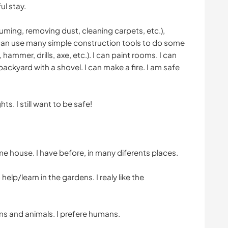
l stay.
uming, removing dust, cleaning carpets, etc.),
 I can use many simple construction tools to do some
ammer, drills, axe, etc.). I can paint rooms. I can
ackyard with a shovel. I can make a fire. I am safe
s. I still want to be safe!
me house. I have before, in many diferents places.
help/learn in the gardens. I realy like the
ns and animals. I prefere humans.