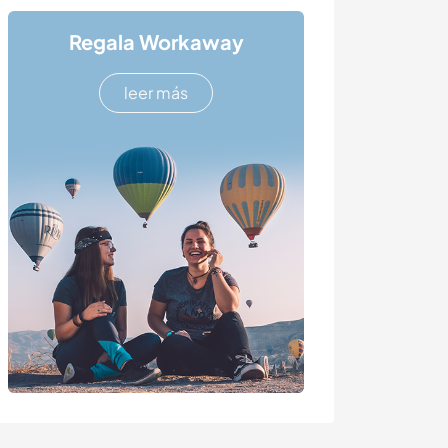
Regala Workaway
leer más