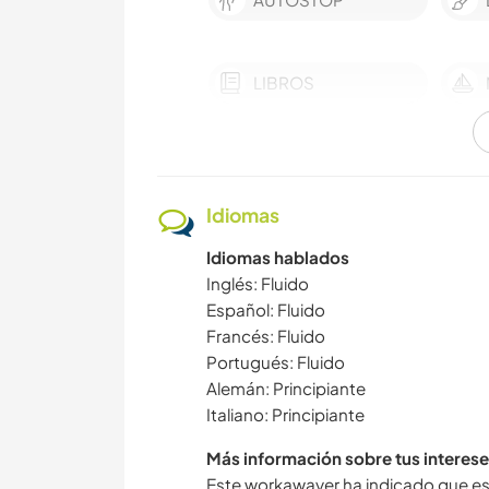
LIBROS
YOGA / BIENESTAR
Idiomas
ACTIVIDADES AL
Idiomas hablados
AIRE LIBRE
Inglés: Fluido
Español: Fluido
SENDERISMO
Francés: Fluido
Portugués: Fluido
Alemán: Principiante
PLAYA
Italiano: Principiante
Más información sobre tus interese
Este workawayer ha indicado que es