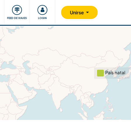
Comunidad
Nos implicamos
Unirse
FEED DE VIAJES
LOGIN
País natal