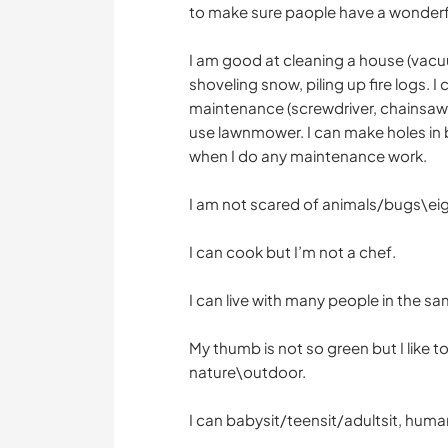
to make sure paople have a wonderfu
I am good at cleaning a house (vacu
shoveling snow, piling up fire logs.
maintenance (screwdriver, chainsaw, h
use lawnmower. I can make holes in b
when I do any maintenance work.
I am not scared of animals/bugs\eight
I can cook but I’m not a chef.
I can live with many people in the sa
My thumb is not so green but I like to 
nature\outdoor.
I can babysit/teensit/adultsit, huma