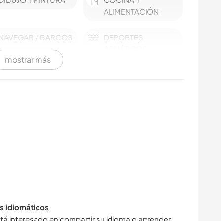
ALIMENTACIÓN
NAVEGAR / BARCOS
DEPORTES
ACUÁTICOS
mostrar más
DEPORTES DE
DEPORTES DE
INVIERNO
EQUIPO
NATURALEZA
MONTAÑA
CICLISMO
ACAMPADA
DEPORTES DE
AVENTURA
s idiomáticos
tá interesado en compartir su idioma o aprender