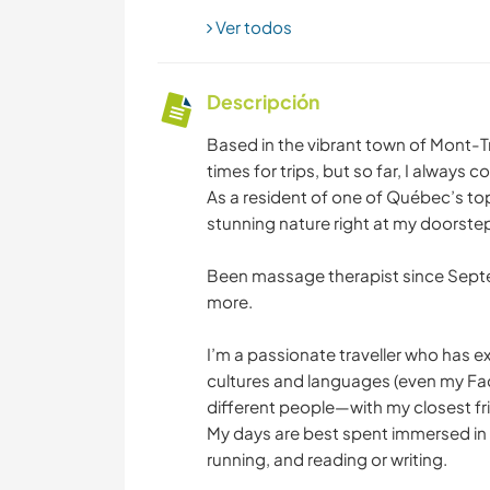
Ver todos
Descripción
Based in the vibrant town of Mont-T
times for trips, but so far, I always 
As a resident of one of Québec’s top t
stunning nature right at my doorste
Been massage therapist since Septe
more.
I’m a passionate traveller who has e
cultures and languages (even my Fa
different people—with my closest fri
My days are best spent immersed in n
running, and reading or writing.