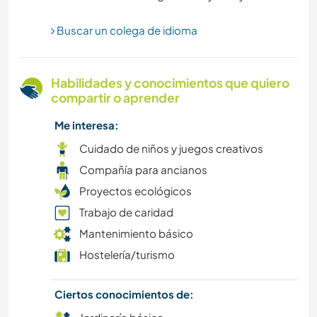
IDIOMAS
Buscar un colega de idioma
JARDINERÍA
Habilidades y conocimientos que quiero
COCINA Y ALIMENTACIÓN
compartir o aprender
BLOGGING
Me interesa:
Cuidado de niños y juegos creativos
ESCRITURA
Compañía para ancianos
Proyectos ecológicos
ARTES ESCÉNICAS
Trabajo de caridad
DIBUJO Y PINTURA
Mantenimiento básico
Hostelería/turismo
ANIMALES
Ciertos conocimientos de:
YOGA / BIENESTAR