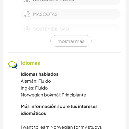
MASCOTAS
SOSTENIBILIDAD
mostrar más
VEGETARIANO O VEGANO
ARTE Y DISEÑO
Idiomas
Idiomas hablados
LIBROS
Alemán: Fluido
Inglés: Fluido
BRICOLAJE Y MANUALIDADES
Norwegian bokmål: Principiante
MÚSICA
Más información sobre tus intereses
idiomáticos
CUIDADO DE PLANTAS