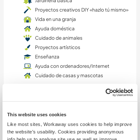
Jardinería básica
Proyectos creativos DIY «hazlo tú mismo»
NATURALEZA
Vida en una granja
ACAMPADA
Ayuda doméstica
Cuidado de animales
BAILE
Proyectos artísticos
Enseñanza
MONTAÑA
Ayuda con ordenadores/Internet
Cuidado de casas y mascotas
DEPORTES DE INVIERNO
Puedo enseñar:
NAVEGAR / BARCOS
Cocinar para toda la familia
DEPORTES ACUÁTICOS
Idiomas
This website uses cookies
Like most sites, Workaway uses cookies to help improve
ACTIVIDADES AL AIRE LIBRE
the website’s usability. Cookies providing anonymous
Que habilidades tienes?
info help us to analyse site use as well as improve