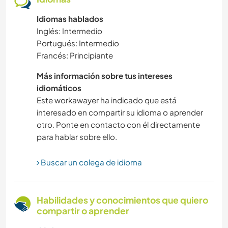
Idiomas hablados
BAILE
Inglés: Intermedio
Portugués: Intermedio
SOSTENIBILIDAD
Francés: Principiante
MASCOTAS
Más información sobre tus intereses
idiomáticos
AGRICULTURA
Este workawayer ha indicado que está
interesado en compartir su idioma o aprender
otro. Ponte en contacto con él directamente
CUIDADO DE PLANTAS
para hablar sobre ello.
CARPINTERÍA
Buscar un colega de idioma
DIBUJO Y PINTURA
Habilidades y conocimientos que quiero
COCINA Y ALIMENTACIÓN
compartir o aprender