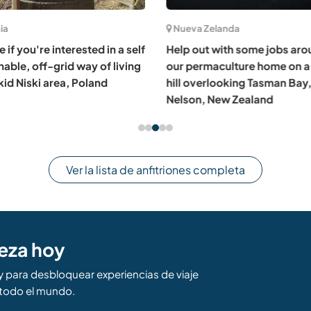
ia
Nueva Zelanda
 if you're interested in a self
Help out with some jobs aro
nable, off-grid way of living
our permaculture home on a
kid Niski area, Poland
hill overlooking Tasman Bay,
Nelson, New Zealand
Ver la lista de anfitriones completa
eza hoy
para desbloquear experiencias de viaje
todo el mundo.