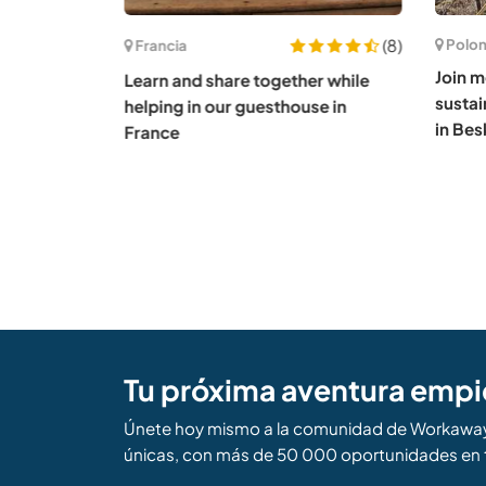
(21)
(8)
Polon
Francia
Join me
de in
Learn and share together while
sustai
helping in our guesthouse in
in Bes
France
Tu próxima aventura empi
Únete hoy mismo a la comunidad de Workaway 
únicas, con más de 50 000 oportunidades en 