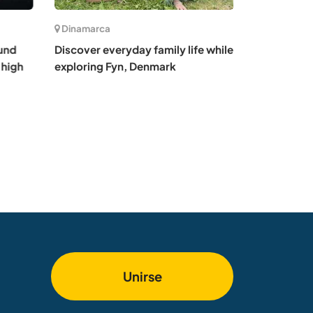
Dinamarca
und
Discover everyday family life while
 high
exploring Fyn, Denmark
Unirse