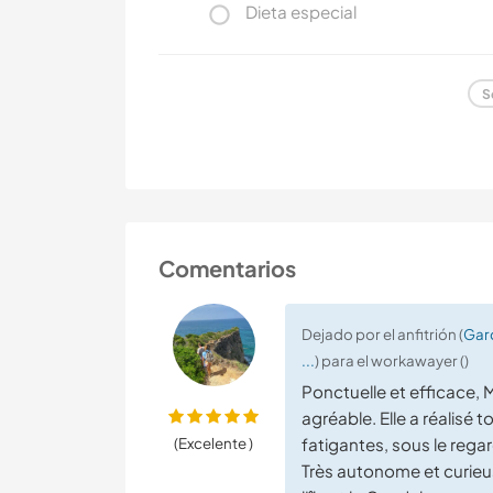
Dieta especial
S
Comentarios
Dejado por el anfitrión (
Gard
...
) para el workawayer ()
Ponctuelle et efficace,
agréable. Elle a réalisé
(Excelente )
fatigantes, sous le rega
Très autonome et curieus