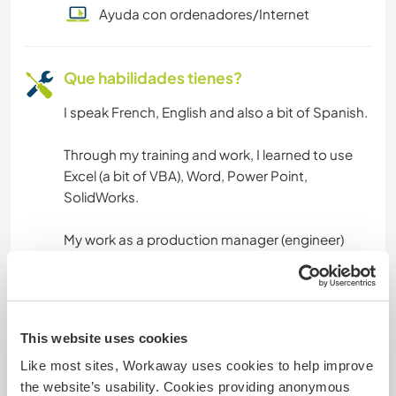
Ayuda con ordenadores/Internet
Que habilidades tienes?
I speak French, English and also a bit of Spanish.
Through my training and work, I learned to use
Excel (a bit of VBA), Word, Power Point,
SolidWorks.
My work as a production manager (engineer)
taught me a lot about management, giving tasks
and missions, developing a technical expertise,
solving machine breakdown, making all the
necessary things to make sure that customer
This website uses cookies
requirements are met, improving continuously
Like most sites, Workaway uses cookies to help improve
the quality of both the work conditions and the
the website’s usability. Cookies providing anonymous
production.