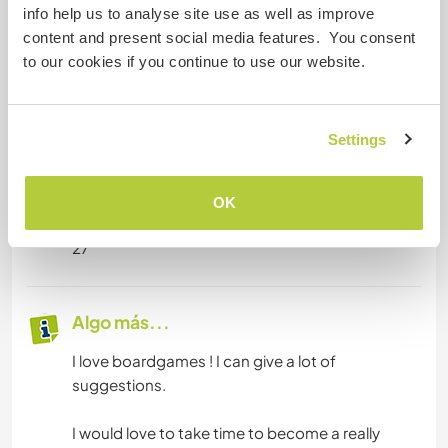
info help us to analyse site use as well as improve
content and present social media features. You consent
I was also the vice-president of the sports
to our cookies if you continue to use our website.
department of my engineering school. I
connected and worked with other students to
find the best events ideas possible and to
organize them.
Settings
OK
Edad
27
Algo más...
I love boardgames ! I can give a lot of
suggestions.
I would love to take time to become a really