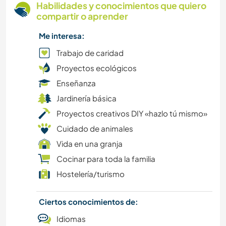
Habilidades y conocimientos que quiero
NATURALEZA
compartir o aprender
Me interesa:
MONTAÑA
Trabajo de caridad
BAILE
Proyectos ecológicos
Enseñanza
CICLISMO
Jardinería básica
Proyectos creativos DIY «hazlo tú mismo»
ACTIVIDADES AL AIRE LIBRE
Cuidado de animales
Vida en una granja
Cocinar para toda la familia
Hostelería/turismo
Ciertos conocimientos de:
Idiomas