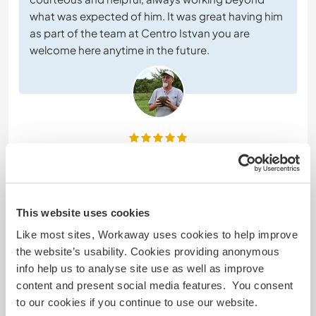
what was expected of him. It was great having him
as part of the team at Centro Istvan you are
welcome here anytime in the future.
(Excelente )
8 mar 2026
Dejado por el workawayer () para el anfitrión (
Help with a
This website uses cookies
food forest ...
)
I really enjoyed 7 days at Luis’s little sanctuary.
Like most sites, Workaway uses cookies to help improve
Such a peaceful and relaxing place. I liked learning
the website’s usability. Cookies providing anonymous
about bio construction and see how much we
info help us to analyse site use as well as improve
could advance in a week around the kitchen area
content and present social media features. You consent
with the floor. Work was interesting and rewarding
to our cookies if you continue to use our website.