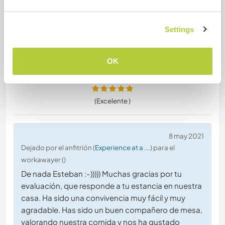
and managed to practice Spanish with Moises
(Luis’s local helping hand with constructions). Luis
is
… read more
Settings
OK
(Excelente )
8 may 2021
Dejado por el anfitrión (
Experience at a ...
) para el
workawayer ()
De nada Esteban :-))))) Muchas gracias por tu
evaluación, que responde a tu estancia en nuestra
casa. Ha sido una convivencia muy fácil y muy
agradable. Has sido un buen compañero de mesa,
valorando nuestra comida y nos ha gustado