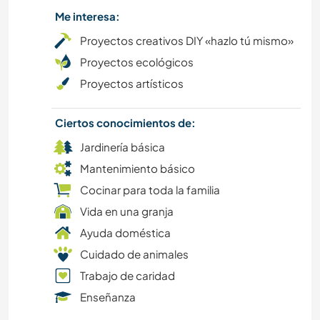
Me interesa:
IDIOMAS
Proyectos creativos DIY «hazlo tú mismo»
SENDERISMO
Proyectos ecológicos
Proyectos artísticos
COCINA Y ALIMENTACIÓN
Ciertos conocimientos de:
CICLISMO
Jardinería básica
PLAYA
Mantenimiento básico
Cocinar para toda la familia
DEPORTES DE AVENTURA
Vida en una granja
Ayuda doméstica
Cuidado de animales
Trabajo de caridad
Enseñanza