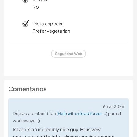
No
Dieta especial
Prefer vegetarian
Seguridad Web
Comentarios
9 mar 2026
Dejado por el anfitrión (
Help with a food forest ...
) para el
workawayer ()
Istvan is an incredibly nice guy. He is very
courteous and helpful, always working beyond