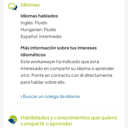
NATURALEZA
Idiomas
Idiomas hablados
MONTAÑA
Inglés: Fluido
Hungarian: Fluido
JARDINERÍA
Español: Intermedio
AGRICULTURA
Más información sobre tus intereses
idiomáticos
ACTIVIDADES AL AIRE LIBRE
Este workawayer ha indicado que está
interesado en compartir su idioma o aprender
otro. Ponte en contacto con él directamente
FOTOGRAFÍA
para hablar sobre ello.
DEPORTES ACUÁTICOS
Buscar un colega de idioma
VEGETARIANO O VEGANO
Habilidades y conocimientos que quiero
YOGA / BIENESTAR
compartir o aprender