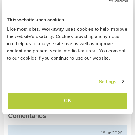
Fumador
Permiso de conducir
This website uses cookies
Like most sites, Workaway uses cookies to help improve
Alergia
the website’s usability. Cookies providing anonymous
info help us to analyse site use as well as improve
content and present social media features. You consent
Dieta especial
to our cookies if you continue to use our website.
Francis doesn't eat pork
Seguridad Web
Settings
OK
Comentarios
18 jun 2025