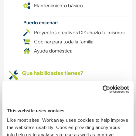
Mantenimiento básico
Puedo enseñar:
Proyectos creativos DIY «hazlo tú mismo»
Cocinar para toda la familia
Ayuda doméstica
Que habilidades tienes?
I have had experience in a wide variety of
different skillsets. I have experience in cabinetry,
Yurt construction, industrial sewing, cooking,
farming, butchering, plumbing, painting, pollen
This website uses cookies
work, demolition and more. I know something
Like most sites, Workaway uses cookies to help improve
each of these trades which generally makes me
the website’s usability. Cookies providing anonymous
a fairly handy person. You might say I am an up
info help us to analyse site use as well as improve
and coming tradesman earning his stripes.