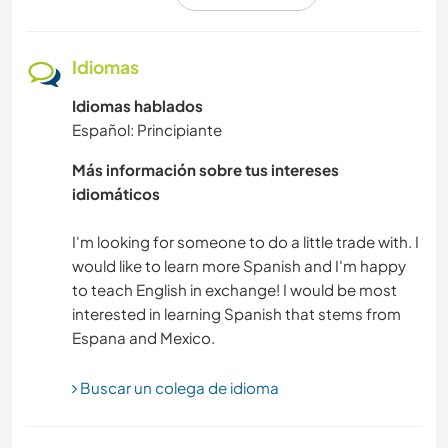
NATURALEZA
FITNESS
Idiomas
Idiomas hablados
COCINA Y ALIMENTACIÓN
Español: Principiante
TRABAJO DE CARIDAD
Más información sobre tus intereses
idiomáticos
CARPINTERÍA
I'm looking for someone to do a little trade with. I
DEPORTES DE AVENTURA
would like to learn more Spanish and I'm happy
to teach English in exchange! I would be most
interested in learning Spanish that stems from
ARQUITECTURA
ANIMALES
Buscar un colega de idioma
BAILE