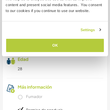
content and present social media features. You consent
to our cookies if you continue to use our website.
I am also a member of The Zendo Project, which
is a community based out of M.A.P.S. I have a
passion for medicine and holding space for
individuals going through challenging
Settings
experiences. I am always happy to be with others
who respect this work.
OK
Edad
28
Más información
Fumador
Permiso de conducir