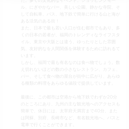
ル、にぎやかなバー、美しい公園、静かな寺院、そ
して自転車、バス、地下鉄で簡単に行ける山と海が
ある活気のある街！
また、日本で最も若い人口が住む都市でもあり、多
くの日本の若者が、福岡のトレンディなライフスタ
イル、東京や大阪とは違う、ゆったりとした雰囲
気、友好的なを人間関係を体験するために訪れるて
います。
しかし、福岡で最も有名なのは食べ物でしょう。数
え切れないほどの数の小さなレストラン、カフェ、
バー、そして食べ物の屋台が街中に広がり、あらゆ
る種類の料理をあらゆる値段で提供しています。
最後に、この都市は空港から地下鉄でわずか20分
のところにあり、九州の主な観光地へのアクセスも
簡単で、休日には、太宰府天満宮まで40分、また
は阿蘇、別府、長崎市など、有名観光地へ、バスと
電車で行くことができます。