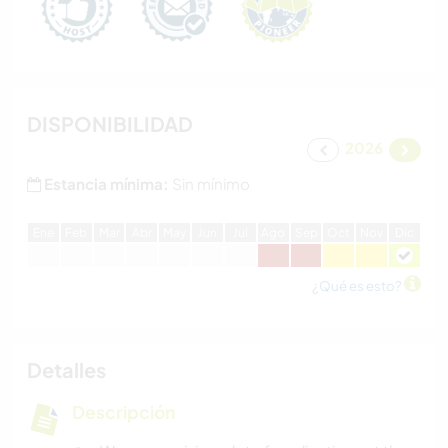
DISPONIBILIDAD
2026
Estancia mínima:
Sin mínimo
E
ne
F
eb
M
ar
A
br
M
ay
J
un
J
ul
A
go
S
ep
O
ct
N
ov
D
ic
¿Qué es esto?
Detalles
Descripción