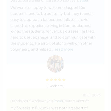
Dejado por el anfitrión para el workawayer (
Jasper
)
We were so happy to welcome Jasper! Our
students tend to be quite shy, but they found it
easy to approach Jasper, and talk to him. He
shared his experience living in Cambodia, and
joined the students for various classes. He tried
hard to use Japanese, and to communicate with
the students. He also got along well with other
volunteers, and helped
… read more
(Excelente )
10 jun 2026
Dejado por el workawayer (
Jasper
) para el anfitrión
My 3 weeks in Fukuoka was nothing short of