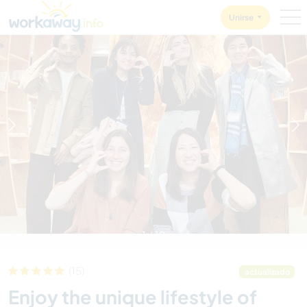
Skip to:
CONTENT
MAIN NAVIGATION
FOOTER
Unirse
1
/
12
(15)
actualizado
Enjoy the unique lifestyle of