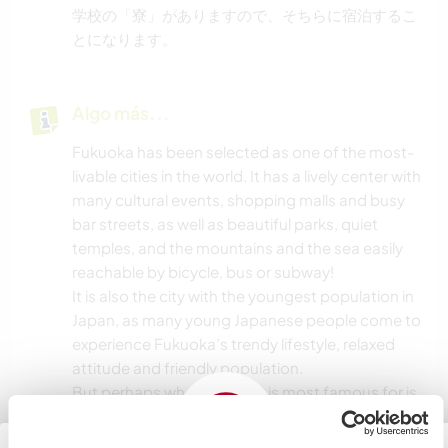
学校の「寮」がありますので、そちらに宿泊するこ
とになります。
Algo más...
Fukuoka has been selected as one of the most-
livable cities in the world. It has a lively center with
many cultural events, shopping malls and busy
bar streets, as well as beautiful parks, quiet
temples, and the mountains and the sea easily
reachable by bicycle, bus or subway!
It is also the city with the youngest population in
Japan, as many young Japanese people come to
experience Fukuoka’s trendy lifestyle, relaxed
attitude and friendly population.
But perhaps what Fukuoka is most famous for is
the food: countless small restaurants, cafes,
bars and even food stalls spread throughout the