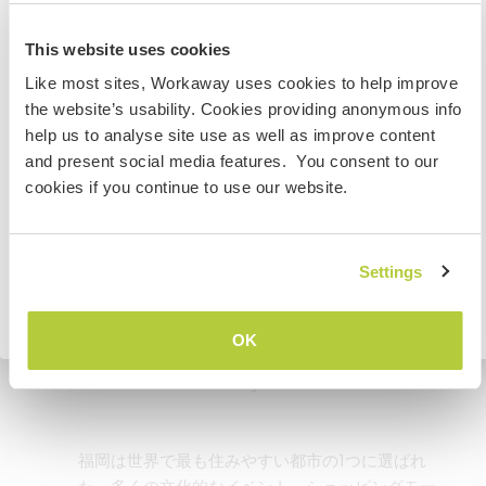
city, serving all kinds of food at all prices.
This website uses cookies
Japan
Finally, the city is only 20 minutes away from the
Like most sites, Workaway uses cookies to help improve
airport by subway and has easy access to all the
If you are planning to visit the Japan to volunteer, work
the website’s usability. Cookies providing anonymous info
main attractions of Kyushu. Hop on a bus or train
or study you will need the correct visa. To find out more
help us to analyse site use as well as improve content
on your off-days and enjoy Dazaifu shrine, Aso
information you need to contact the embassy in your
and present social media features. You consent to our
volcano, Beppu onsen city, Nagasaki, etc.
home country before travelling.
cookies if you continue to use our website.
For a week or a few months, Fukuoka is definitely
one of the best places to feel the authentic
COMPRENDO
Settings
Japanese lifestyle.
By joining us here, we hope you will support our
Volver a la lista completa de anfitriones
social and environmental projects and enjoy the
OK
unique experience in Japan while having fun with
us and other Workawayers!
福岡は世界で最も住みやすい都市の1つに選ばれ
た。多くの文化的なイベント、ショッピングモー