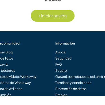
Iniciar sesión
a comunidad
Información
ay Blog
Ayuda
 de fotos
Seguridad
ay.tv
FAQ
y pósteres
Seguro
so de Vídeos Workaway
Garantía de respuesta del anfitr
dores de Workaway
Términos y condiciones
a de Afiliados
Protección de datos
 misión
Empleo