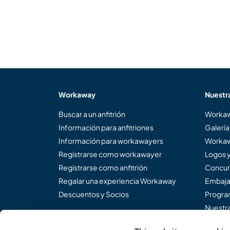
Workaway
Nuestr
Buscar a un anfitrión
Workaw
Información para anfitriones
Galería
Información para workawayers
Workaw
Registrarse como workawayer
Logos 
Registrarse como anfitrión
Concur
Regalar una experiencia Workaway
Embaja
Descuentos y Socios
Program
Nuestra