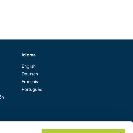
Idioma
English
Deutsch
Français
Português
ión