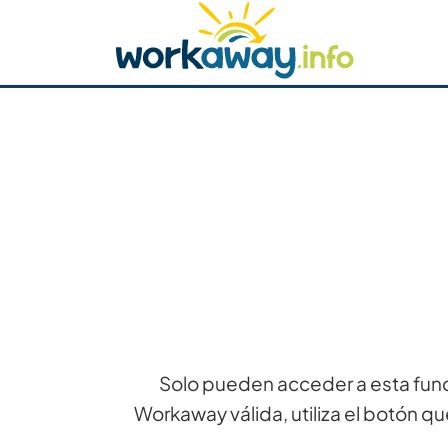
Skip to:
CONTENT
MAIN NAVIGATION
FOOTER
Buscar anfitrión
Busca un compañero
C
Seguridad
Solo pueden acceder a esta func
Workaway válida, utiliza el botón qu