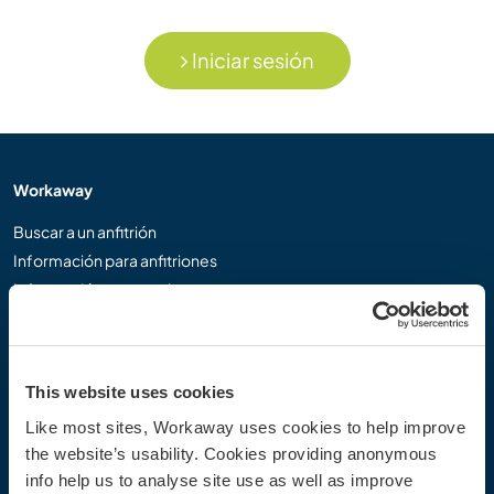
Iniciar sesión
Workaway
Buscar a un anfitrión
Información para anfitriones
Información para workawayers
Registrarse como workawayer
Registrarse como anfitrión
Regalar una experiencia Workaway
This website uses cookies
Descuentos y Socios
Like most sites, Workaway uses cookies to help improve
the website’s usability. Cookies providing anonymous
Nuestra comunidad
info help us to analyse site use as well as improve