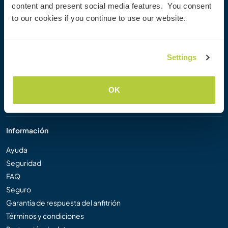
content and present social media features. You consent
Workaway Blog
to our cookies if you continue to use our website.
Galería de fotos
Workaway.tv
Logos y pósteres
Settings
Concurso de Vídeos Workaway
Embajadores de Workaway
Programa de Afiliados
OK
Nuestra misión
Información
Ayuda
Seguridad
FAQ
Seguro
Garantía de respuesta del anfitrión
Términos y condiciones