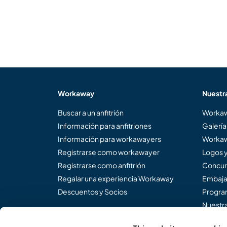
Workaway
Nuestr
Buscar a un anfitrión
Workaw
Información para anfitriones
Galería
Información para workawayers
Workaw
Registrarse como workawayer
Logos 
Registrarse como anfitrión
Concur
Regalar una experiencia Workaway
Embaja
Descuentos y Socios
Program
Nuestra