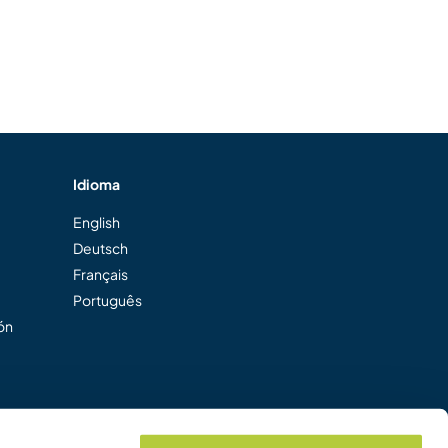
Idioma
English
Deutsch
Français
Português
ión