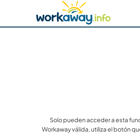
Skip to:
CONTENT
MAIN NAVIGATION
FOOTER
Buscar anfitrión
Busca un compañero
C
Seguridad
Solo pueden acceder a esta func
Workaway válida, utiliza el botón qu