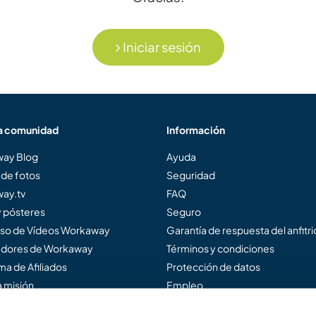
Iniciar sesión
a comunidad
Información
ay Blog
Ayuda
 de fotos
Seguridad
ay.tv
FAQ
y pósteres
Seguro
so de Vídeos Workaway
Garantía de respuesta del anfitr
dores de Workaway
Términos y condiciones
a de Afiliados
Protección de datos
 misión
Empleo