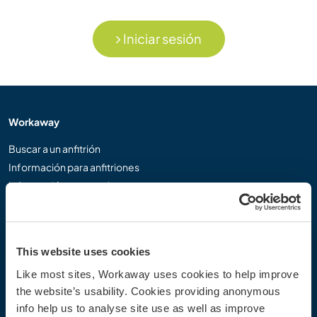
Iniciar sesión
Workaway
Buscar a un anfitrión
Información para anfitriones
Información para workawayers
Registrarse como workawayer
Registrarse como anfitrión
Regalar una experiencia Workaway
This website uses cookies
Descuentos y Socios
Like most sites, Workaway uses cookies to help improve
the website’s usability. Cookies providing anonymous
Nuestra comunidad
info help us to analyse site use as well as improve