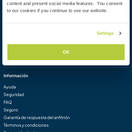
content and present social media features. You consent
Workaway Blog
to our cookies if you continue to use our website.
Galería de fotos
Workaway.tv
Logos y pósteres
Settings
Concurso de Vídeos Workaway
Embajadores de Workaway
Programa de Afiliados
OK
Nuestra misión
Información
Ayuda
Seguridad
FAQ
Seguro
Garantía de respuesta del anfitrión
Términos y condiciones