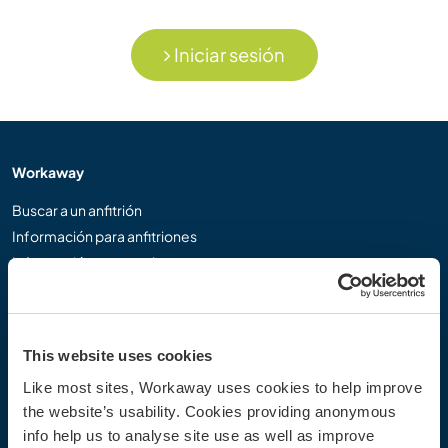
Iniciar sesión
Workaway
Buscar a un anfitrión
Información para anfitriones
Información para workawayers
Registrarse como workawayer
Registrarse como anfitrión
Regalar una experiencia Workaway
This website uses cookies
Descuentos y Socios
Like most sites, Workaway uses cookies to help improve
the website’s usability. Cookies providing anonymous
Nuestra comunidad
info help us to analyse site use as well as improve