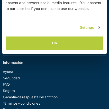
content and present social media features. You consent
Workaway Blog
to our cookies if you continue to use our website.
Galería de fotos
Workaway.tv
Logos y pósteres
Settings
Concurso de Vídeos Workaway
Embajadores de Workaway
Programa de Afiliados
OK
Nuestra misión
Información
Ayuda
Seguridad
FAQ
Seguro
Garantía de respuesta del anfitrión
Términos y condiciones