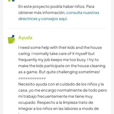
En este proyecto podría haber niños. Para
NATURALEZA
obtener más información,
consulta nuestras
directrices y consejos aquí
.
MONTAÑA
DEPORTES ACUÁTICOS
Ayuda
I need some help with their kids and the house
ACTIVIDADES AL AIRE LIBRE
caring. I normally take care of it myself but
frequently my job keeps me too busy. I try to
ACAMPADA
make the kids participate on the house cleaning
as a game. But quite challenging sometimes!
============
Necesito ayuda con el cuidado de los niños y la
casa, yo me encargo normalmente de todo pero
mi trabajo frecuentemente me tiene muy
ocupado. Respecto a la limpieza trato de
integrar a los niños en las labores a modo de