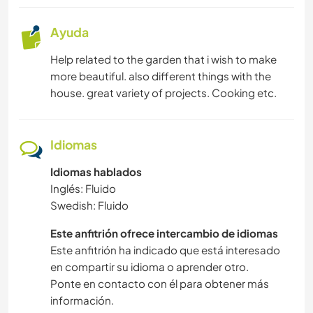
COCINA Y ALIMENTACIÓN
Ayuda
ESCRITURA
Help related to the garden that i wish to make
more beautiful. also different things with the
ARTES ESCÉNICAS
house. great variety of projects. Cooking etc.
DIBUJO Y PINTURA
Idiomas
CARPINTERÍA
Idiomas hablados
Inglés: Fluido
YOGA / BIENESTAR
Swedish: Fluido
NATURALEZA
Este anfitrión ofrece intercambio de idiomas
Este anfitrión ha indicado que está interesado
FITNESS
en compartir su idioma o aprender otro.
Ponte en contacto con él para obtener más
PLAYA
información.