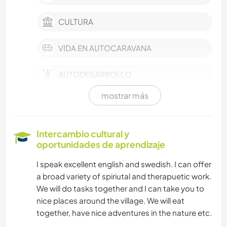
CULTURA
VIDA EN AUTOCARAVANA
AUTODESARROLLO
mostrar más
PELÍCULAS Y TELEVISIÓN
MÚSICA
Intercambio cultural y
oportunidades de aprendizaje
ARTE Y DISEÑO
I speak excellent english and swedish. I can offer
a broad variety of spiriutal and therapuetic work.
IDIOMAS
We will do tasks together and I can take you to
nice places around the village. We will eat
JARDINERÍA
together, have nice adventures in the nature etc.