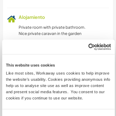
DEPORTES ACUÁTICOS
Alojamiento
ACTIVIDADES AL AIRE LIBRE
Private room with private bathroom.
Nice private caravan in the garden
SENDERISMO
We will cook together and I will adapt to your
diet.
This website uses cookies
Un poco más de información
Like most sites, Workaway uses cookies to help improve
the website’s usability. Cookies providing anonymous info
Acceso a Internet
help us to analyse site use as well as improve content
and present social media features. You consent to our
Acceso a Internet limitado
cookies if you continue to use our website.
Tenemos animales