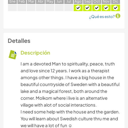
E
ne
F
eb
M
ar
A
br
M
ay
J
un
J
ul
A
go
S
ep
O
ct
N
ov
D
ic
¿Qué es esto?
Detalles
Descripción
I am a devoted Man to spirituality, peace, truth
and love since 12 years. I work as a therapist
amongs other things. I have a big house in the
beautiful countryside of Sweden with a beautiful
lake and a magical forest, both around the
corner. Molkom where i live is an alternative
village with alot of social interactions.
I need some help with the house and the garden.
You will learn about Swedish culture thru me and
we will have a lot of fun ☺️