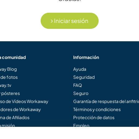
Iniciar sesión
a comunidad
Información
ay Blog
Ayuda
 de fotos
Seguridad
ay.tv
FAQ
y pósteres
Seguro
so de Vídeos Workaway
Garantía de respuesta del anfitr
dores de Workaway
Términos y condiciones
a de Afiliados
Protección de datos
 misión
Empleo