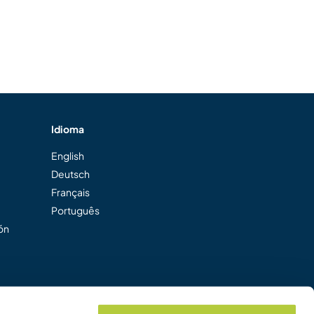
Idioma
English
Deutsch
Français
Português
ión