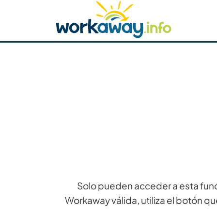
Skip to:
CONTENT
MAIN NAVIGATION
FOOTER
Buscar anfitrión
Busca un compañero
C
Seguridad
Solo pueden acceder a esta func
Workaway válida, utiliza el botón qu