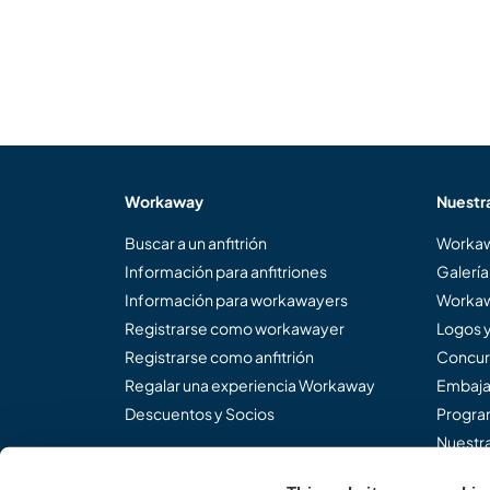
Workaway
Nuestr
Buscar a un anfitrión
Workaw
Información para anfitriones
Galería
Información para workawayers
Workaw
Registrarse como workawayer
Logos 
Registrarse como anfitrión
Concur
Regalar una experiencia Workaway
Embaja
Descuentos y Socios
Program
Nuestra