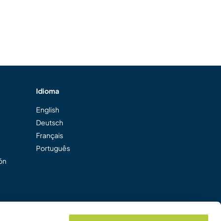
Idioma
English
Deutsch
Français
Português
ión