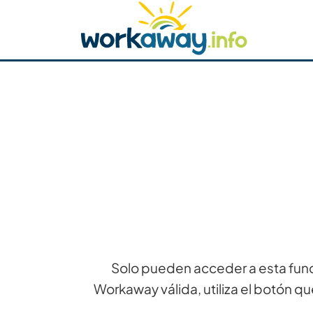
Skip to:
CONTENT
MAIN NAVIGATION
FOOTER
Buscar anfitrión
Busca un compañero
C
Seguridad
Solo pueden acceder a esta func
Workaway válida, utiliza el botón qu