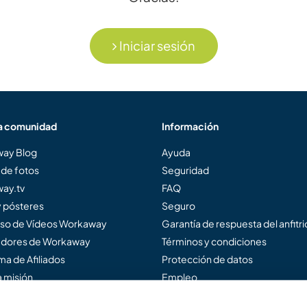
Iniciar sesión
a comunidad
Información
ay Blog
Ayuda
 de fotos
Seguridad
ay.tv
FAQ
y pósteres
Seguro
so de Vídeos Workaway
Garantía de respuesta del anfitr
dores de Workaway
Términos y condiciones
a de Afiliados
Protección de datos
 misión
Empleo