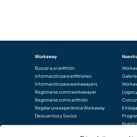
Workaway
Nuestr
Buscar a un anfitrión
Workaw
Información para anfitriones
Galería
Información para workawayers
Workaw
Registrarse como workawayer
Logos 
Registrarse como anfitrión
Concur
Regalar una experiencia Workaway
Embaja
Descuentos y Socios
Program
Nuestra