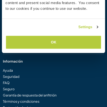
content and present social media features. You consent
Workaway Blog
to our cookies if you continue to use our website.
Galería de fotos
Workaway.tv
Logos y pósteres
Settings
Concurso de Vídeos Workaway
Embajadores de Workaway
Programa de Afiliados
OK
Nuestra misión
Información
Ayuda
Seguridad
FAQ
Seguro
Garantía de respuesta del anfitrión
Términos y condiciones