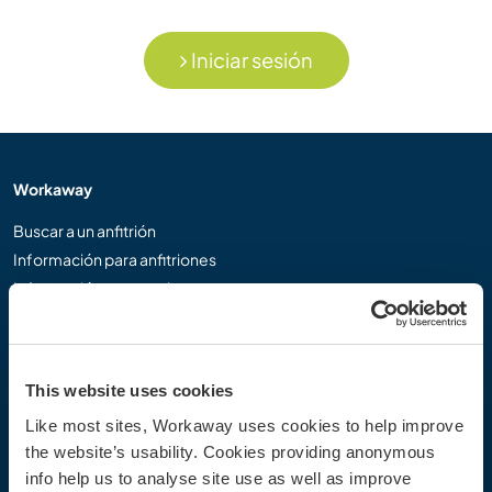
Iniciar sesión
Workaway
Buscar a un anfitrión
Información para anfitriones
Información para workawayers
Registrarse como workawayer
Registrarse como anfitrión
Regalar una experiencia Workaway
This website uses cookies
Descuentos y Socios
Like most sites, Workaway uses cookies to help improve
the website’s usability. Cookies providing anonymous
Nuestra comunidad
info help us to analyse site use as well as improve