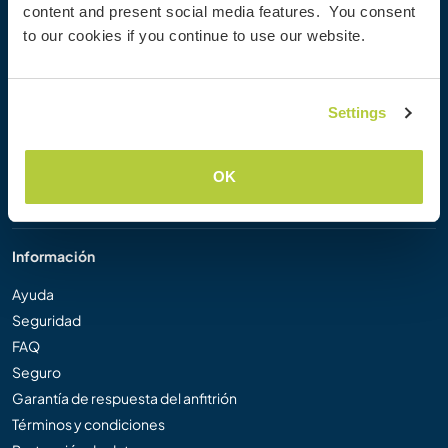
content and present social media features. You consent
Workaway Blog
to our cookies if you continue to use our website.
Galería de fotos
Workaway.tv
Logos y pósteres
Settings
Concurso de Vídeos Workaway
Embajadores de Workaway
Programa de Afiliados
OK
Nuestra misión
Información
Ayuda
Seguridad
FAQ
Seguro
Garantía de respuesta del anfitrión
Términos y condiciones