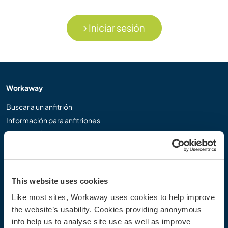
Iniciar sesión
Workaway
Buscar a un anfitrión
Información para anfitriones
Información para workawayers
Registrarse como workawayer
Registrarse como anfitrión
Regalar una experiencia Workaway
This website uses cookies
Descuentos y Socios
Like most sites, Workaway uses cookies to help improve
the website’s usability. Cookies providing anonymous
Nuestra comunidad
info help us to analyse site use as well as improve