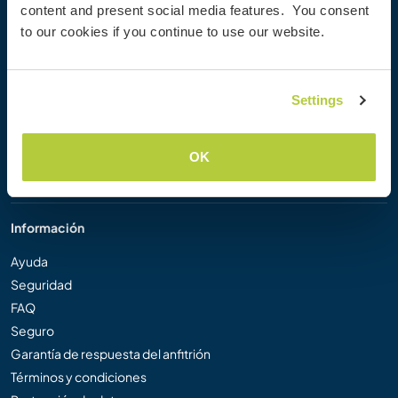
content and present social media features. You consent
Workaway Blog
to our cookies if you continue to use our website.
Galería de fotos
Workaway.tv
Logos y pósteres
Settings
Concurso de Vídeos Workaway
Embajadores de Workaway
Programa de Afiliados
OK
Nuestra misión
Información
Ayuda
Seguridad
FAQ
Seguro
Garantía de respuesta del anfitrión
Términos y condiciones