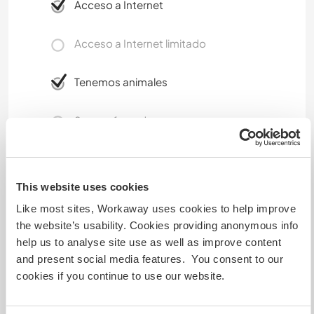
Acceso a Internet
Acceso a Internet limitado
Tenemos animales
Somos fumadores
Puede alojar familias
This website uses cookies
Like most sites, Workaway uses cookies to help improve
Puede acoger a nómadas
digitales
the website’s usability. Cookies providing anonymous info
help us to analyse site use as well as improve content
Notre connexion internet est amplement
and present social media features. You consent to our
suffisante pour travailler nous avons la fibre
cookies if you continue to use our website.
Nous avons un grand salon/cuisine de 60 m 2
qui fait un espace de travail très agréable Our