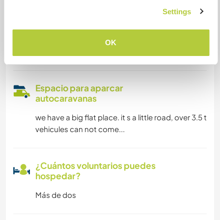
internet connection is more than sufficient for
Settings
working. There is only the Upload which is a bit
slow and can improve your patience! we have a
large living room / kitchen of 60 m 2 which
OK
makes a very pleasant workspace
Espacio para aparcar
autocaravanas
we have a big flat place. it s a little road, over 3.5 t
vehicules can not come...
¿Cuántos voluntarios puedes
hospedar?
Más de dos