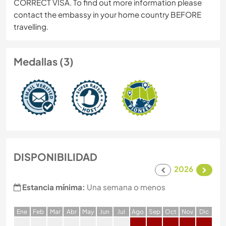
CORRECT VISA. To find out more information please
contact the embassy in your home country BEFORE
travelling.
Medallas (3)
DISPONIBILIDAD
2026
Estancia mínima:
Una semana o menos
E
ne
F
eb
M
ar
A
br
M
ay
J
un
J
ul
A
go
S
ep
O
ct
N
ov
D
ic