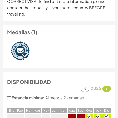
CORRECT VISA. To find out more information please
contact the embassy in your home country BEFORE
travelling.
Medallas (1)
DISPONIBILIDAD
2026
Estancia mínima:
Al menos 2 semanas
E
ne
F
eb
M
ar
A
br
M
ay
J
un
J
ul
A
go
S
ep
O
ct
N
ov
D
ic