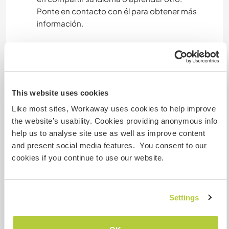
Ponte en contacto con él para obtener más
información.
Alojamiento
We offer a spacious, comfortable guest room,
This website uses cookies
as well as a shower that will be for your exclusive
Like most sites, Workaway uses cookies to help improve
use (we have a shower in our bedroom, and our
the website’s usability. Cookies providing anonymous info
children bathe in our bathroom). The toilet,
help us to analyse site use as well as improve content
however, is shared.
and present social media features. You consent to our
cookies if you continue to use our website.
Algo más...
Uzerche is a small town with strong touristic
Settings
appeal, especially in spring and summer. From
Uzerche, several larger towns are accessible by