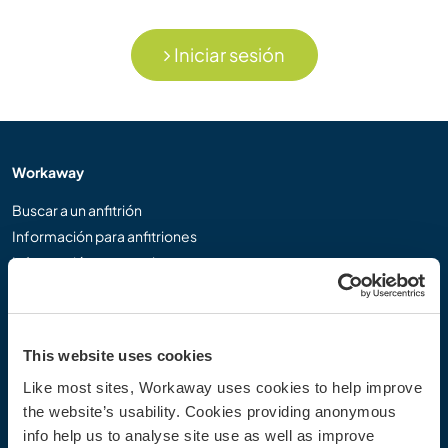
Iniciar sesión
Workaway
Buscar a un anfitrión
Información para anfitriones
Información para workawayers
Registrarse como workawayer
Registrarse como anfitrión
Regalar una experiencia Workaway
This website uses cookies
Descuentos y Socios
Like most sites, Workaway uses cookies to help improve
the website’s usability. Cookies providing anonymous
Nuestra comunidad
info help us to analyse site use as well as improve