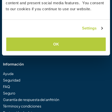
content and present social media features. You consent
Workaway Blog
to our cookies if you continue to use our website.
Galería de fotos
Workaway.tv
Logos y pósteres
Settings
Concurso de Vídeos Workaway
Embajadores de Workaway
Programa de Afiliados
OK
Nuestra misión
Información
Ayuda
Seguridad
FAQ
Seguro
Garantía de respuesta del anfitrión
Términos y condiciones