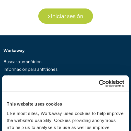
Iniciar sesión
Workaway
Buscar a un anfitrión
Información para anfitriones
Información para workawayers
Registrarse como workawayer
Registrarse como anfitrión
Regalar una experiencia Workaway
This website uses cookies
Descuentos y Socios
Like most sites, Workaway uses cookies to help improve
the website’s usability. Cookies providing anonymous
Nuestra comunidad
info help us to analyse site use as well as improve