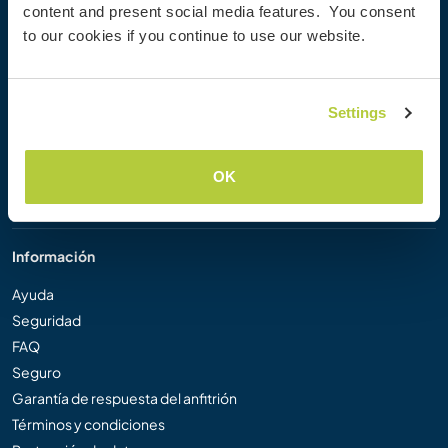
content and present social media features. You consent
Workaway Blog
to our cookies if you continue to use our website.
Galería de fotos
Workaway.tv
Logos y pósteres
Settings
Concurso de Vídeos Workaway
Embajadores de Workaway
Programa de Afiliados
OK
Nuestra misión
Información
Ayuda
Seguridad
FAQ
Seguro
Garantía de respuesta del anfitrión
Términos y condiciones