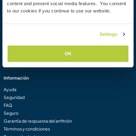
content and present social media features. You consent
Workaway Blog
to our cookies if you continue to use our website.
Galería de fotos
Workaway.tv
Logos y pósteres
Settings
Concurso de Vídeos Workaway
Embajadores de Workaway
Programa de Afiliados
OK
Nuestra misión
Información
Ayuda
Seguridad
FAQ
Seguro
Garantía de respuesta del anfitrión
Términos y condiciones