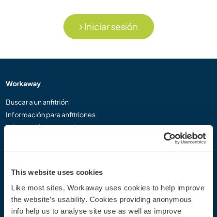
Iniciar sesión
Workaway
Buscar a un anfitrión
Información para anfitriones
Información para workawayers
Registrarse como workawayer
Registrarse como anfitrión
Regalar una experiencia Workaway
This website uses cookies
Descuentos y Socios
Like most sites, Workaway uses cookies to help improve
the website’s usability. Cookies providing anonymous
Nuestra comunidad
info help us to analyse site use as well as improve