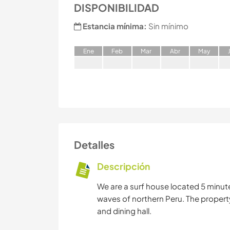
DISPONIBILIDAD
Estancia mínima:
Sin mínimo
E
ne
F
eb
M
ar
A
br
M
ay
Detalles
Descripción
We are a surf house located 5 minut
waves of northern Peru. The propert
and dining hall.