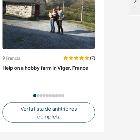
Help with social network marketing for language education project in Lima, Peru
(7)
Francia
Bélgica
Help on a hobby farm in Viger, France
Join our family
shiatsu or yoga
Ver la lista de anfitriones
completa