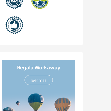
Regala Workaway
leer más