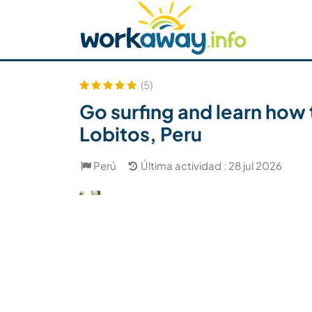
Skip to:
CONTENT
MAIN NAVIGATION
FOOTER
Buscar anfitrión
Busca un compañero
C
Seguridad
(5)
Go surfing and learn how 
Lobitos, Peru
Perú
Última actividad : 28 jul 2026