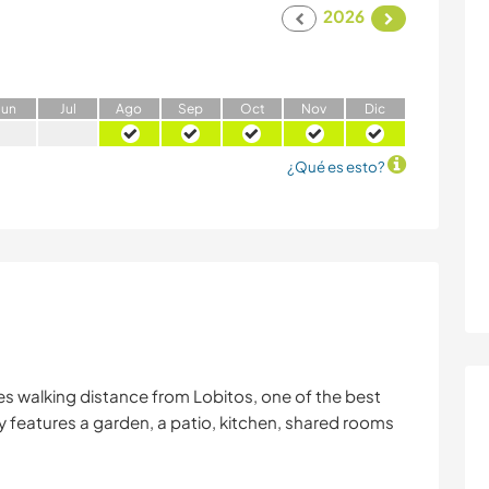
2026
J
un
J
ul
A
go
S
ep
O
ct
N
ov
D
ic
¿Qué es esto?
es walking distance from Lobitos, one of the best
y features a garden, a patio, kitchen, shared rooms