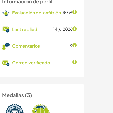
Información de perfil
Evaluación del anfitrión
80 %
Last replied
14 jul 2026
Comentarios
9
Correo verificado
Medallas (3)