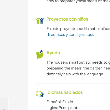
how to prepare typical meals of the 
Proyectos con niños
En este proyecto podría haber niño
directrices y consejos aquí
.
Ayuda
The house is small but still needs to
preparing the meals, the garden nee
definitely help with the language.
Idiomas hablados
Español: Fluido
Inglés: Principiante