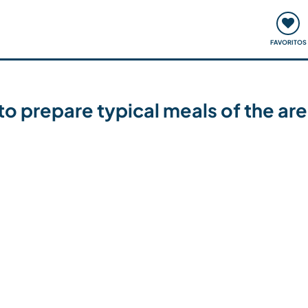
ómo funciona
Quedadas y eventos
Viajar y aprender
FAVORITOS
to prepare typical meals of the are