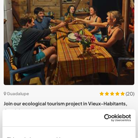
0)
(20)
Guadalupe
L
Join our ecological tourism project in Vieux-Habitants,
C
Guadeloupe