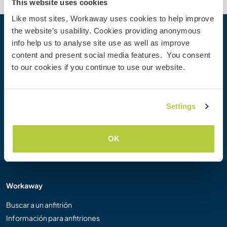
This website uses cookies
Like most sites, Workaway uses cookies to help improve
the website’s usability. Cookies providing anonymous
Tu próxima aventura empieza hoy
info help us to analyse site use as well as improve
content and present social media features. You consent
Únete hoy mismo a la comunidad de Workaway para
to our cookies if you continue to use our website.
desbloquear experiencias de viaje únicas, con más de 50
000 oportunidades en todo el mundo.
Settings
Unirse
OK
Workaway
Buscar a un anfitrión
Información para anfitriones