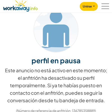
Skip to:
CONTENT
MAIN NAVIGATION
FOOTER
Unirse
perfil en pausa
Este anuncio no está activo en este momento;
el anfitrión ha desactivado su perfil
temporalmente. Si ya te habías puesto en
contacto con el anfitrión, puedes seguir la
conversación desde tu bandeja de entrada.
(Número de referencia de anfitrión: 136785358889)