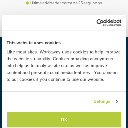
Última atividade : cerca de 23 segundos
This website uses cookies
Workaway
Like most sites, Workaway uses cookies to help improve
the website’s usability. Cookies providing anonymous
Encontrar um anfitrião
info help us to analyse site use as well as improve
Informações para anfitriões
content and present social media features. You consent
Informações para Workawayers
to our cookies if you continue to use our website.
Cadastrar-se como workawayer
Cadastrar-se como anfitrião
Dar uma experiência Workaway de presente
Settings
Descontos e Parceiros
OK
Comunidade