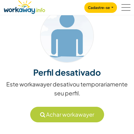
Skip to:
CONTENT
MAIN NAVIGATION
FOOTER
Cadastre-se
Perfil desativado
Este workawayer desativou temporariamente
seu perfil.
Achar workawayer