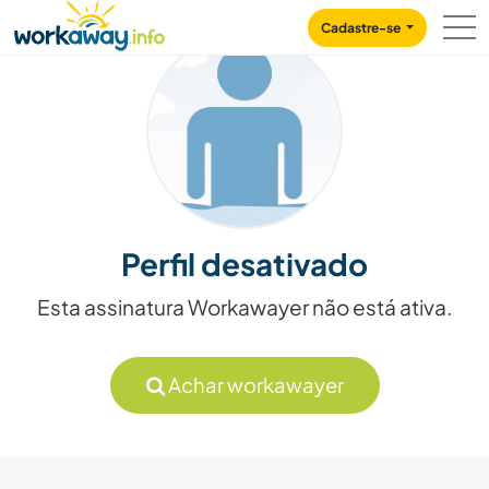
Skip to:
CONTENT
MAIN NAVIGATION
FOOTER
Cadastre-se
Perfil desativado
Esta assinatura Workawayer não está ativa.
Achar workawayer