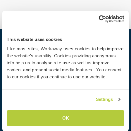
This website uses cookies
Workaway
Like most sites, Workaway uses cookies to help improve
Encontrar um anfitrião
the website’s usability. Cookies providing anonymous
info help us to analyse site use as well as improve
Informações para anfitriões
content and present social media features. You consent
Informações para Workawayers
to our cookies if you continue to use our website.
Cadastrar-se como workawayer
Cadastrar-se como anfitrião
Dar uma experiência Workaway de presente
Settings
Descontos e Parceiros
OK
Comunidade
Workaway Blog