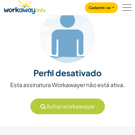
Skip to:
CONTENT
MAIN NAVIGATION
FOOTER
Cadastre-se
Perfil desativado
Esta assinatura Workawayer não está ativa.
Achar workawayer