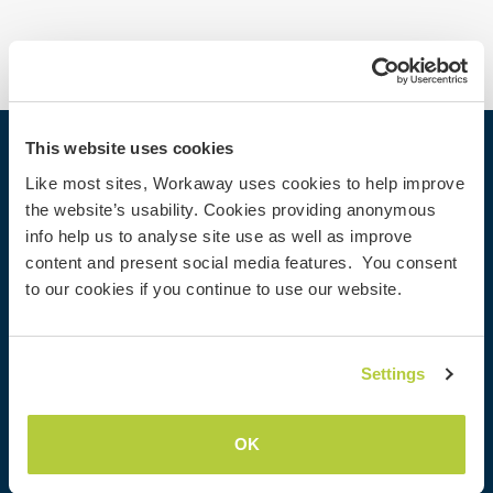
This website uses cookies
Workaway
Like most sites, Workaway uses cookies to help improve
Encontrar um anfitrião
the website’s usability. Cookies providing anonymous
info help us to analyse site use as well as improve
Informações para anfitriões
content and present social media features. You consent
Informações para Workawayers
to our cookies if you continue to use our website.
Cadastrar-se como workawayer
Cadastrar-se como anfitrião
Dar uma experiência Workaway de presente
Settings
Descontos e Parceiros
OK
Comunidade
Workaway Blog