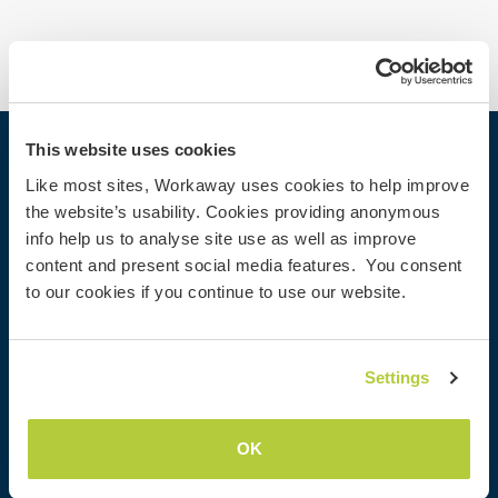
This website uses cookies
Workaway
Like most sites, Workaway uses cookies to help improve
Encontrar um anfitrião
the website’s usability. Cookies providing anonymous
info help us to analyse site use as well as improve
Informações para anfitriões
content and present social media features. You consent
Informações para Workawayers
to our cookies if you continue to use our website.
Cadastrar-se como workawayer
Cadastrar-se como anfitrião
Dar uma experiência Workaway de presente
Settings
Descontos e Parceiros
OK
Comunidade
Workaway Blog