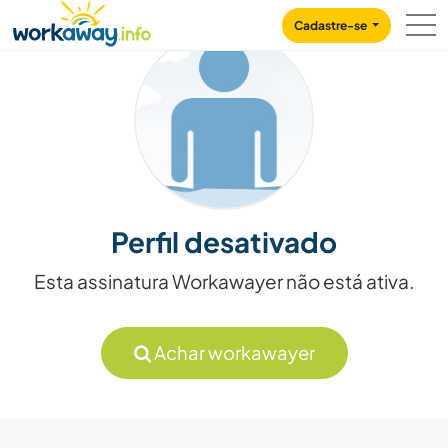
Skip to:
CONTENT
MAIN NAVIGATION
FOOTER
Cadastre-se
Perfil desativado
Esta assinatura Workawayer não está ativa.
Achar workawayer