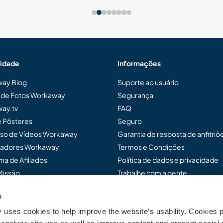
idade
Informações
ay Blog
Suporte ao usuário
a de Fotos Workaway
Segurança
ay.tv
FAQ
e Pôsteres
Seguro
so de Vídeos Workaway
Garantia de resposta de anfitriõ
adores Workaway
Termos e Condições
a de Afiliados
Política de dados e privacidade
Missão
Trabalhe com a gente
s
uses cookies to help improve the website’s usability. Cookies p
ensar Workaway...