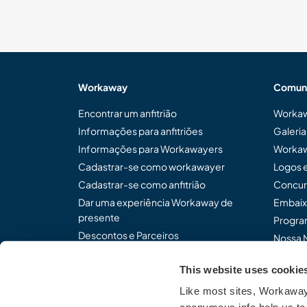
Workaway
Comun
Encontrar um anfitrião
Workaw
Informações para anfitriões
Galeri
Informações para Workawayers
Workaw
Cadastrar-se como workawayer
Logos 
Cadastrar-se como anfitrião
Concur
Dar uma experiência Workaway de
Embaix
presente
Program
Descontos e Parceiros
Nossa 
This website uses cookie
Like most sites, Workaway 
Compartilhe o modo de p