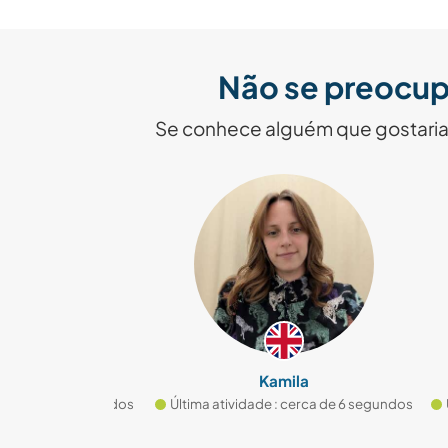
Não se preocup
Se conhece alguém que gostaria 
k
Kamila
rca de 5 segundos
Última atividade : cerca de 6 segundos
Últim