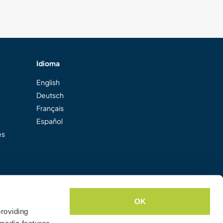
Idioma
English
Deutsch
Français
Español
es
OK
roviding