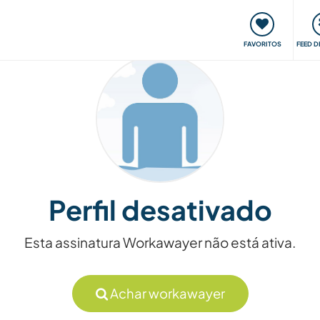
 funciona
Encontros e Eventos
Viaje e aprenda
C
FAVORITOS
FEED D
Perfil desativado
Esta assinatura Workawayer não está ativa.
Achar workawayer