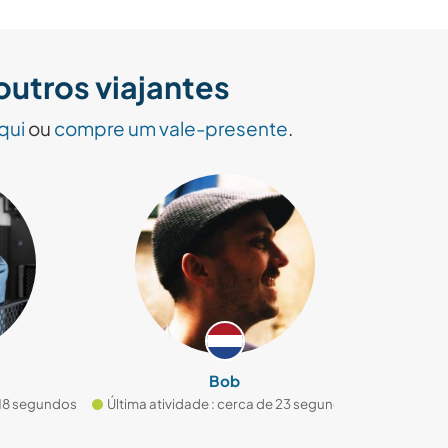
utros viajantes
qui
ou
compre um vale-presente
.
Bob
segundos
Última atividade : cerca de 23 segundos
Última ativida