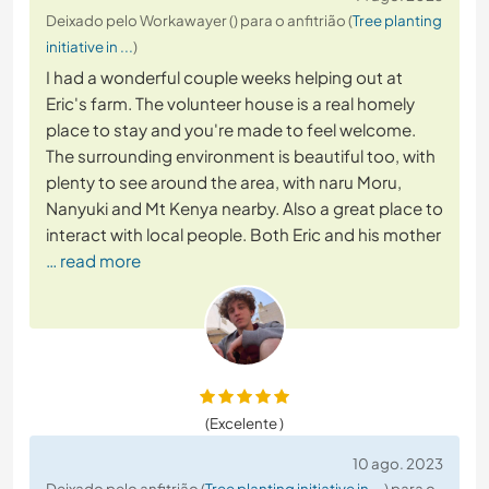
Deixado pelo Workawayer () para o anfitrião (
Tree planting
initiative in ...
)
I had a wonderful couple weeks helping out at
Eric's farm. The volunteer house is a real homely
place to stay and you're made to feel welcome.
The surrounding environment is beautiful too, with
plenty to see around the area, with naru Moru,
Nanyuki and Mt Kenya nearby. Also a great place to
interact with local people. Both Eric and his mother
… read more
(Excelente )
10 ago. 2023
Deixado pelo anfitrião (
Tree planting initiative in ...
) para o