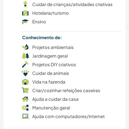
Cuidar de crianças/atividades criativas
Hotelaria/turismo
FAZENDA
Ensino
FAÇA VOCÊ MESMO
Conhecimento de:
CICLISMO
Projetos ambientais
Jardinagem geral
CULTURA
Projetos DIY criativos
Cuidar de animais
CULINÁRIA E COMIDA
Vida na fazenda
TRABALHO BENEFICENTE
Criar/cozinhar refeições caseiras
Ajuda a cuidar da casa
CARPINTARIA
Manutenção geral
Ajuda com computadores/internet
CAMPING