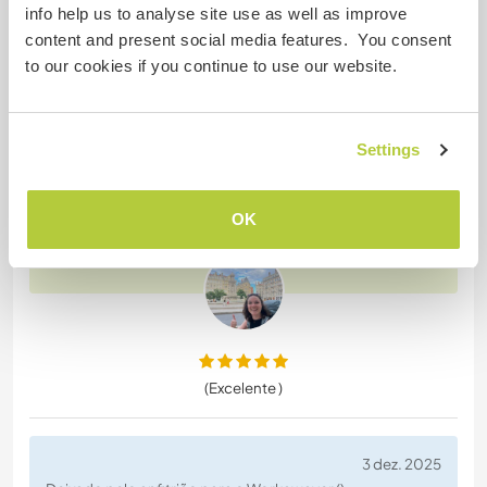
our camping in ...
)
info help us to analyse site use as well as improve
content and present social media features. You consent
Esta fue mi quinta vez como voluntaria en
to our cookies if you continue to use our website.
Sudamérica y está vez con Gonzalo y Fran🐧 Me
quedé dos semanas y fue una experiencia
maravillosa. Son personas amables, cariñosas y
muy serviciales. Me dejaron usar su equipamiento
Settings
de camping y estuve muy cómoda. El trabajo es un
auténtico voluntariado. Mi turno era de 13:00 a
OK
18:00 y consistía en limpiar
… read more
(Excelente )
3 dez. 2025