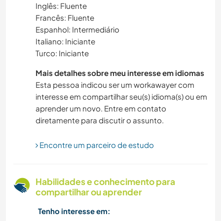
Inglês: Fluente
Francês: Fluente
AUTODESENVOLVIMENTO
Espanhol: Intermediário
Italiano: Iniciante
POLÍTICA/JUSTIÇA SOCIAL
Turco: Iniciante
NATURALEZA
Mais detalhes sobre meu interesse em idiomas
Esta pessoa indicou ser um workawayer com
interesse em compartilhar seu(s) idioma(s) ou em
MÚSICA
aprender um novo. Entre em contato
diretamente para discutir o assunto.
FILMES E TV
Encontre um parceiro de estudo
MONTANHAS
IDIOMAS
Habilidades e conhecimento para
compartilhar ou aprender
LGBTQ
Tenho interesse em: