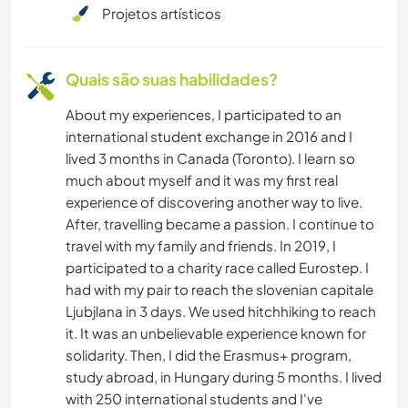
Projetos artísticos
CULINÁRIA E COMIDA
TRABALHO BENEFICENTE
Quais são suas habilidades?
About my experiences, I participated to an
CAMPING
international student exchange in 2016 and I
lived 3 months in Canada (Toronto). I learn so
ARTE E DESIGN
much about myself and it was my first real
experience of discovering another way to live.
ESPORTES DE AVENTURA
After, travelling became a passion. I continue to
travel with my family and friends. In 2019, I
participated to a charity race called Eurostep. I
had with my pair to reach the slovenian capitale
Ljubjlana in 3 days. We used hitchhiking to reach
it. It was an unbelievable experience known for
solidarity. Then, I did the Erasmus+ program,
study abroad, in Hungary during 5 months. I lived
with 250 international students and I've