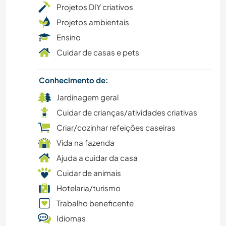
MOCHILÃO
Projetos DIY criativos
Projetos ambientais
CAMINHADA
Ensino
Cuidar de casas e pets
JARDINAGEM
Conhecimento de:
FAZENDA
Jardinagem geral
EVENTOS E SOCIAL
Cuidar de crianças/atividades criativas
Criar/cozinhar refeições caseiras
DESENHO E PINTURA
Vida na fazenda
Ajuda a cuidar da casa
DANÇA
Cuidar de animais
Hotelaria/turismo
FAÇA VOCÊ MESMO
Trabalho beneficente
CULTURA
Idiomas