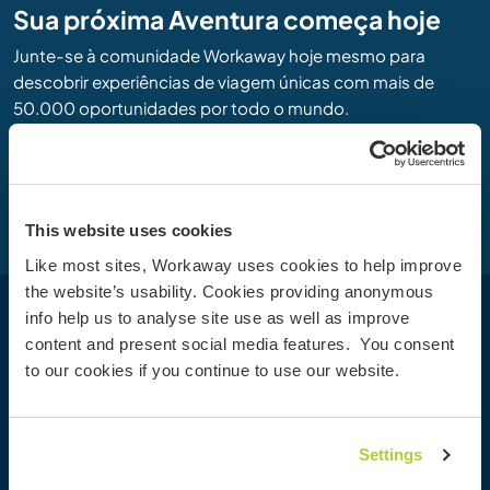
Sua próxima Aventura começa hoje
Junte-se à comunidade Workaway hoje mesmo para
descobrir experiências de viagem únicas com mais de
50.000 oportunidades por todo o mundo.
Cadastre-se
This website uses cookies
Like most sites, Workaway uses cookies to help improve
the website’s usability. Cookies providing anonymous
info help us to analyse site use as well as improve
Workaway
content and present social media features. You consent
to our cookies if you continue to use our website.
Encontrar um anfitrião
Informações para anfitriões
Informações para Workawayers
Settings
Cadastrar-se como workawayer
Cadastrar-se como anfitrião