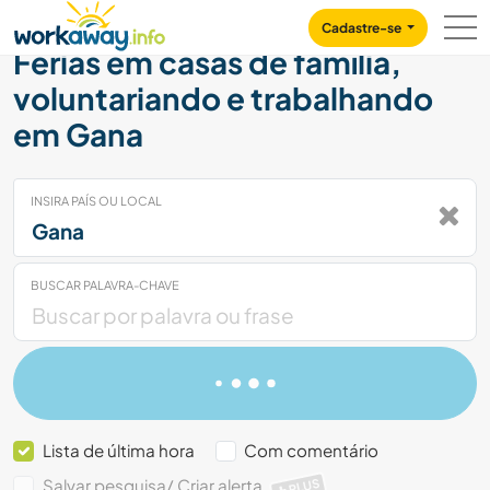
Skip to:
CONTENT
MAIN NAVIGATION
FOOTER
Cadastre-se
Férias em casas de família,
voluntariando e trabalhando
em Gana
INSIRA PAÍS OU LOCAL
BUSCAR PALAVRA-CHAVE
Lista de última hora
Com comentário
Salvar pesquisa/ Criar alerta
PLUS