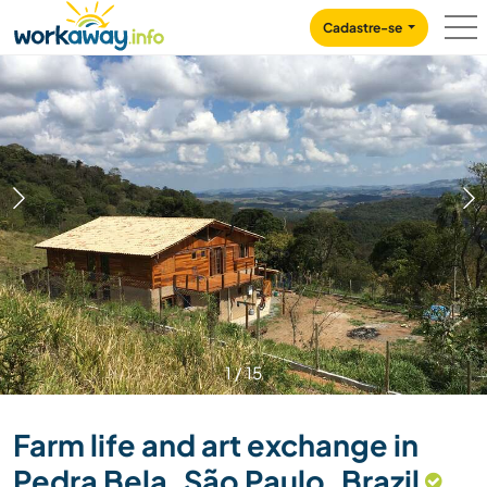
Skip to:
CONTENT
MAIN NAVIGATION
FOOTER
Cadastre-se
1
/
15
Farm life and art exchange in
Pedra Bela, São Paulo, Brazil