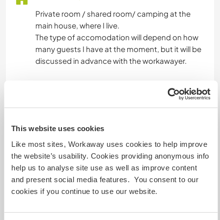
Private room / shared room/ camping at the
main house, where I live.
The type of accomodation will depend on how
many guests I have at the moment, but it will be
discussed in advance with the workawayer.
I will provide basic vegetarian food and the
meals will be prepared together. Any other costs
for different foods will be shared.
If there is any special dietary need we can
This website uses cookies
discuss it in advance
Like most sites, Workaway uses cookies to help improve
the website’s usability. Cookies providing anonymous info
Algo mais...
help us to analyse site use as well as improve content
and present social media features. You consent to our
We have waterfalls, hiking and bike trails in the
cookies if you continue to use our website.
area.
Public transportation is available but is scarce.