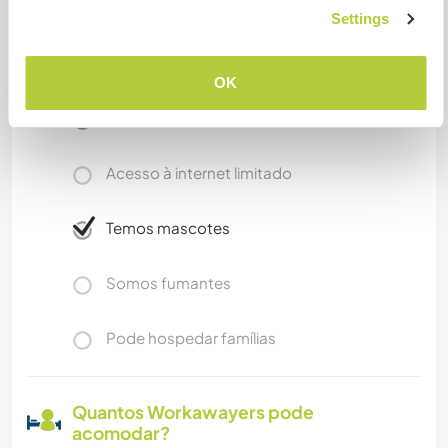
The nearest town (Toledo, MG) is 6km away.
Settings
Mais alguns detalhes
OK
Acesso à internet
Acesso à internet limitado
Temos mascotes
Somos fumantes
Pode hospedar famílias
Quantos Workawayers pode
acomodar?