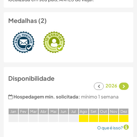
Medalhas (2)
Disponibilidade
2026
Hospedagem min. solicitada:
mínimo 1 semana
J
an
F
ev
M
ar
A
br
M
ai
J
un
J
ul
A
go
S
et
O
ut
N
ov
D
ez
O que é isso?