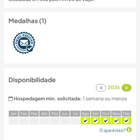
Medalhas (1)
Disponibilidade
2026
Hospedagem min. solicitada:
1 semana ou menos
J
an
F
ev
M
ar
A
br
M
ai
J
un
J
ul
A
go
S
et
O
ut
N
ov
D
ez
O que é isso?