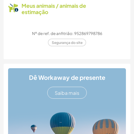
Meus animais / animais de
estimação
Nº de ref. de anfitrião: 952869798786
Segurança do site
Dê Workaway de presente
Saiba mais