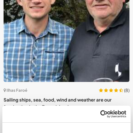
(8)
Ilhas Faroé
Sailing ships, sea, food, wind and weather are our
B
fascination in the Faroe Islands
S