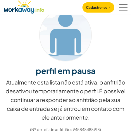
Skip to:
CONTENT
MAIN NAVIGATION
FOOTER
Cadastre-se
perfil em pausa
Atualmente esta lista não está ativa, o anfitrião
desativou temporariamente o perfil.É possível
continuar a responder ao anfitrião pela sua
caixa de entrada se já entrou em contato com
ele anteriormente.
(Nº de ref. de anfitrião: 945848488918)