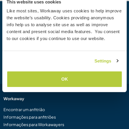
This website uses cookies
Like most sites, Workaway uses cookies to help improve
Sua próxima Aventura começa hoje
the website’s usability. Cookies providing anonymous
info help us to analyse site use as well as improve
Junte-se à comunidade Workaway hoje mesmo para
content and present social media features. You consent
descobrir experiências de viagem únicas com mais de
to our cookies if you continue to use our website.
50.000 oportunidades por todo o mundo.
Settings
Cadastre-se
OK
Workaway
Encontrar um anfitrião
Informações para anfitriões
Informações para Workawayers