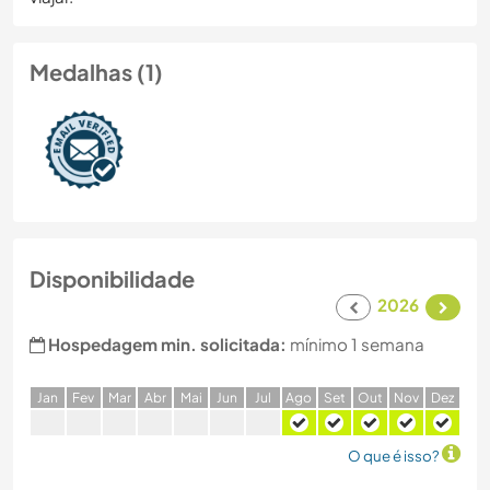
Medalhas (1)
Disponibilidade
2026
Hospedagem min. solicitada:
mínimo 1 semana
J
an
F
ev
M
ar
A
br
M
ai
J
un
J
ul
A
go
S
et
O
ut
N
ov
D
ez
O que é isso?