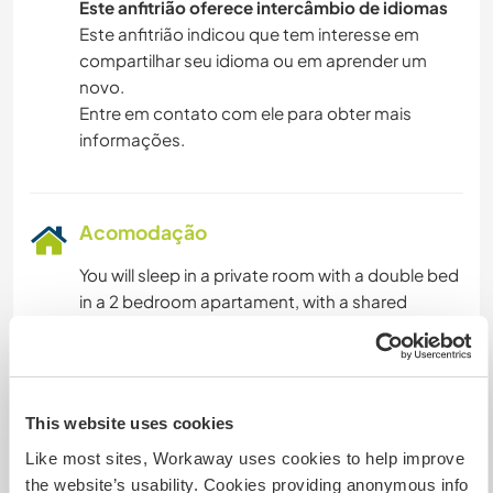
Este anfitrião oferece intercâmbio de idiomas
Este anfitrião indicou que tem interesse em
compartilhar seu idioma ou em aprender um
novo.
Entre em contato com ele para obter mais
informações.
Acomodação
You will sleep in a private room with a double bed
in a 2 bedroom apartament, with a shared
bathroom and kitchen. It is a central location, 5
min walk to a shop.
We provide basic vegetarian food on working
days. We can sometimes cook together :)
This website uses cookies
Like most sites, Workaway uses cookies to help improve
the website’s usability. Cookies providing anonymous info
Algo mais...