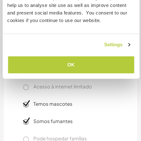
help us to analyse site use as well as improve content
There is beautiful nature in walking distance,
and present social media features. You consent to our
green hills, clean rivers.
cookies if you continue to use our website.
There is bus and train station and bike rental.
Settings
Mais alguns detalhes
OK
Acesso à internet
Acesso à internet limitado
Temos mascotes
Somos fumantes
Pode hospedar famílias