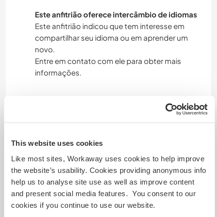
Este anfitrião oferece intercâmbio de idiomas
Este anfitrião indicou que tem interesse em
compartilhar seu idioma ou em aprender um
novo.
Entre em contato com ele para obter mais
informações.
Acomodação
Waokawayer has a private room and bathroom.
This website uses cookies
He/she can have meals with us at least once a
day,
Like most sites, Workaway uses cookies to help improve
the website’s usability. Cookies providing anonymous info
help us to analyse site use as well as improve content
Algo mais...
and present social media features. You consent to our
cookies if you continue to use our website.
We have an internet wi-fi connection. The city