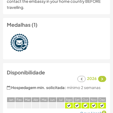
contact the embassy in your home country BEFORE
travelling.
Medalhas (1)
Disponibilidade
2026
Hospedagem min. solicitada:
mínimo 2 semanas
J
an
F
ev
M
ar
A
br
M
ai
J
un
J
ul
A
go
S
et
O
ut
N
ov
D
ez