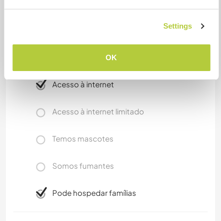
center is 2 km far from our house and can be
reached both by footh or using public
Settings
transports.
OK
Mais alguns detalhes
Acesso à internet
Acesso à internet limitado
Temos mascotes
Somos fumantes
Pode hospedar famílias