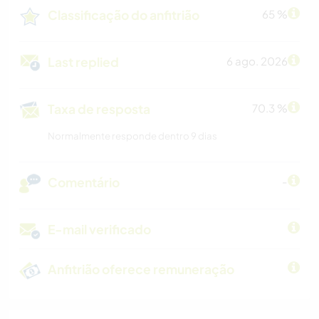
Classificação do anfitrião
65 %
Last replied
6 ago. 2026
Taxa de resposta
70.3 %
Normalmente responde dentro 9 dias
Comentário
-
E-mail verificado
Anfitrião oferece remuneração