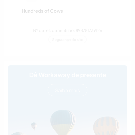
Hundreds of Cows
Nº de ref. de anfitrião: 898781739126
Segurança do site
Dê Workaway de presente
Saiba mais