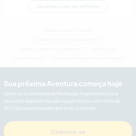
Visualizar a lista de anfitriões
Trabalhar e viajar em Canadá
Trabalhar e viajar em América do Norte
Trabalhar e viajar em Saskatchewan
Família Canadá
Fazenda Canadá
Última hora Trabalhar e viajar em Canadá
Sua próxima Aventura começa hoje
Junte-se à comunidade Workaway hoje mesmo para
descobrir experiências de viagem únicas com mais de
50.000 oportunidades por todo o mundo.
Cadastre-se