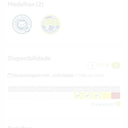
Medalhas (2)
Disponibilidade
2026
Hospedagem min. solicitada:
1 mês ou mais
J
an
F
ev
M
ar
A
br
M
ai
J
un
J
ul
A
go
S
et
O
ut
N
ov
D
ez
O que é isso?