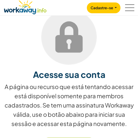
Skip to:
CONTENT
MAIN NAVIGATION
FOOTER
Cadastre-se
Acesse sua conta
A página ou recurso que está tentando acessar
está disponível somente para membros
cadastrados. Se tem uma assinatura Workaway
válida, use o botão abaixo para iniciar sua
sessão e acessar esta página novamente.