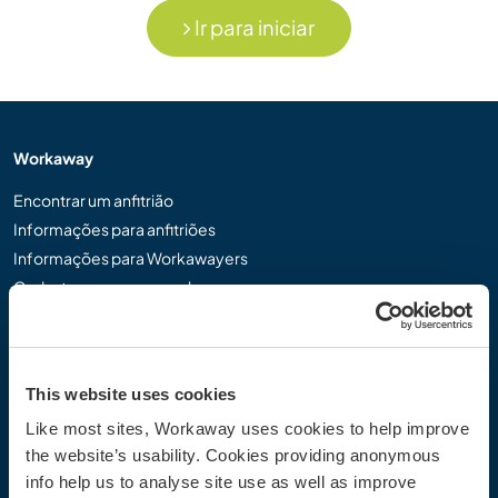
Ir para iniciar
Workaway
Encontrar um anfitrião
Informações para anfitriões
Informações para Workawayers
Cadastrar-se como workawayer
Cadastrar-se como anfitrião
Dar uma experiência Workaway de presente
Descontos e Parceiros
This website uses cookies
Like most sites, Workaway uses cookies to help improve
Comunidade
the website’s usability. Cookies providing anonymous
Workaway Blog
info help us to analyse site use as well as improve