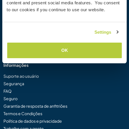
content and present social media features. You consent
Galeria de Fotos Workaway
to our cookies if you continue to use our website.
Workaway.tv
Logos e Pôsteres
Concurso de Vídeos Workaway
Settings
Embaixadores Workaway
Programa de Afiliados
Nossa Missão
OK
Informações
Suporte ao usuário
Segurança
FAQ
Seguro
Garantia de resposta de anfitriões
Termos e Condições
Política de dados e privacidade
Trabalhe com a gente