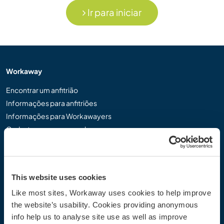
Ir para iniciar
Workaway
Encontrar um anfitrião
Informações para anfitriões
Informações para Workawayers
Cadastrar-se como workawayer
Cadastrar-se como anfitrião
Dar uma experiência Workaway de presente
Descontos e Parceiros
This website uses cookies
Like most sites, Workaway uses cookies to help improve
Comunidade
the website’s usability. Cookies providing anonymous
Workaway Blog
info help us to analyse site use as well as improve