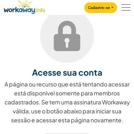
Skip to:
CONTENT
MAIN NAVIGATION
FOOTER
Cadastre-se
Acesse sua conta
A página ou recurso que está tentando acessar
está disponível somente para membros
cadastrados. Se tem uma assinatura Workaway
válida, use o botão abaixo para iniciar sua
sessão e acessar esta página novamente.