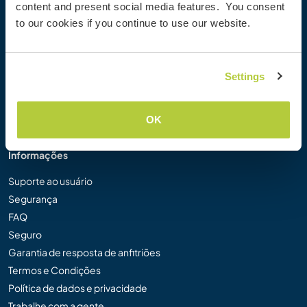
content and present social media features. You consent
Galeria de Fotos Workaway
to our cookies if you continue to use our website.
Workaway.tv
Logos e Pôsteres
Concurso de Vídeos Workaway
Settings
Embaixadores Workaway
Programa de Afiliados
Nossa Missão
OK
Informações
Suporte ao usuário
Segurança
FAQ
Seguro
Garantia de resposta de anfitriões
Termos e Condições
Política de dados e privacidade
Trabalhe com a gente