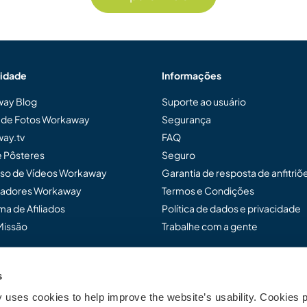
idade
Informações
ay Blog
Suporte ao usuário
a de Fotos Workaway
Segurança
ay.tv
FAQ
e Pôsteres
Seguro
so de Vídeos Workaway
Garantia de resposta de anfitriõ
adores Workaway
Termos e Condições
a de Afiliados
Política de dados e privacidade
Missão
Trabalhe com a gente
s
ensar Workaway...
uses cookies to help improve the website’s usability. Cookies p