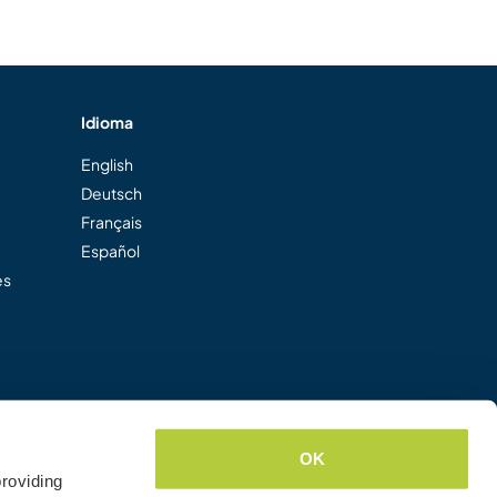
Idioma
English
Deutsch
Français
Español
es
OK
roviding