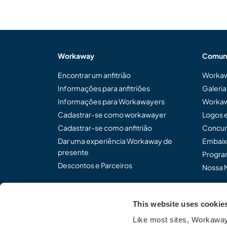
Workaway
Comun
Encontrar um anfitrião
Workaw
Informações para anfitriões
Galeri
Informações para Workawayers
Workaw
Cadastrar-se como workawayer
Logos 
Cadastrar-se como anfitrião
Concur
Dar uma experiência Workaway de
Embaix
presente
Program
Descontos e Parceiros
Nossa 
This website uses cookie
Compartilhe o modo de p
Like most sites, Workaway 