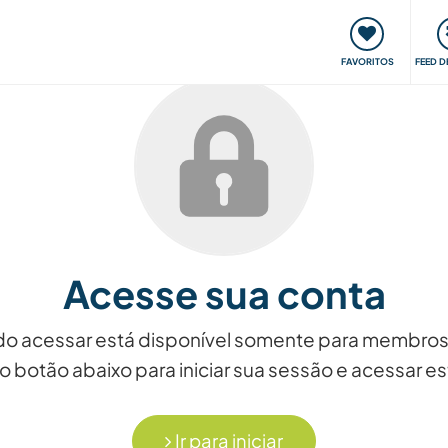
 funciona
Encontros e Eventos
Viaje e aprenda
C
FAVORITOS
FEED D
Acesse sua conta
ndo acessar está disponível somente para membros
o botão abaixo para iniciar sua sessão e acessar 
Ir para iniciar