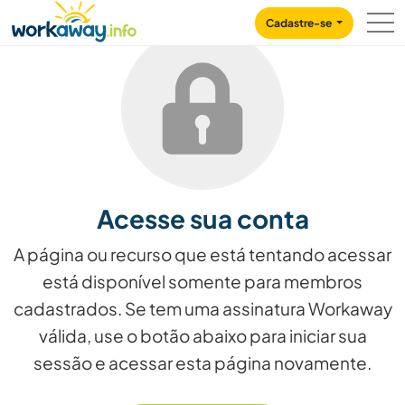
Skip to:
CONTENT
MAIN NAVIGATION
FOOTER
Cadastre-se
Acesse sua conta
A página ou recurso que está tentando acessar
está disponível somente para membros
cadastrados. Se tem uma assinatura Workaway
válida, use o botão abaixo para iniciar sua
sessão e acessar esta página novamente.