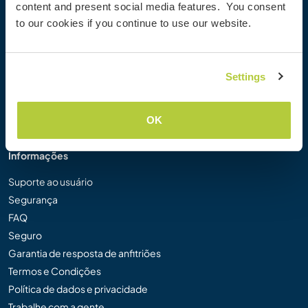
content and present social media features. You consent
Galeria de Fotos Workaway
to our cookies if you continue to use our website.
Workaway.tv
Logos e Pôsteres
Concurso de Vídeos Workaway
Settings
Embaixadores Workaway
Programa de Afiliados
Nossa Missão
OK
Informações
Suporte ao usuário
Segurança
FAQ
Seguro
Garantia de resposta de anfitriões
Termos e Condições
Política de dados e privacidade
Trabalhe com a gente