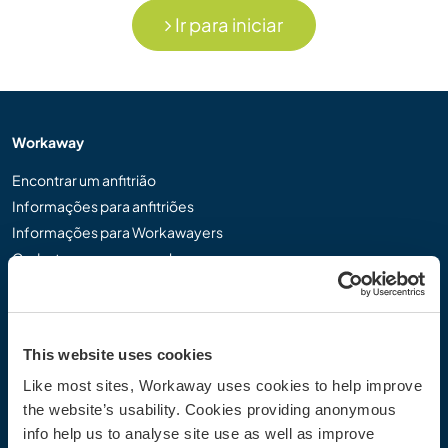
Ir para iniciar
Workaway
Encontrar um anfitrião
Informações para anfitriões
Informações para Workawayers
Cadastrar-se como workawayer
Cadastrar-se como anfitrião
Dar uma experiência Workaway de presente
Descontos e Parceiros
This website uses cookies
Like most sites, Workaway uses cookies to help improve
Comunidade
the website’s usability. Cookies providing anonymous
Workaway Blog
info help us to analyse site use as well as improve