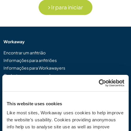
Ir para iniciar
Workaway
Encontrar um anfitrião
Informações para anfitriões
Informações para Workawayers
Cadastrar-se como workawayer
Cadastrar-se como anfitrião
Dar uma experiência Workaway de presente
Descontos e Parceiros
This website uses cookies
Like most sites, Workaway uses cookies to help improve
Comunidade
the website’s usability. Cookies providing anonymous
Workaway Blog
info help us to analyse site use as well as improve