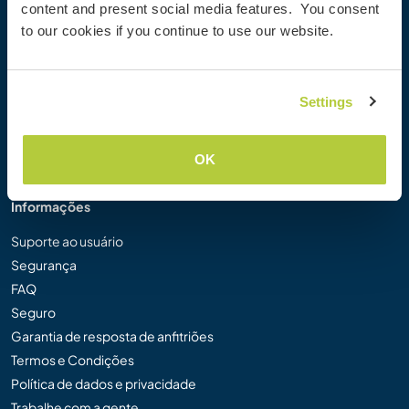
content and present social media features. You consent
Galeria de Fotos Workaway
to our cookies if you continue to use our website.
Workaway.tv
Logos e Pôsteres
Concurso de Vídeos Workaway
Settings
Embaixadores Workaway
Programa de Afiliados
Nossa Missão
OK
Informações
Suporte ao usuário
Segurança
FAQ
Seguro
Garantia de resposta de anfitriões
Termos e Condições
Política de dados e privacidade
Trabalhe com a gente