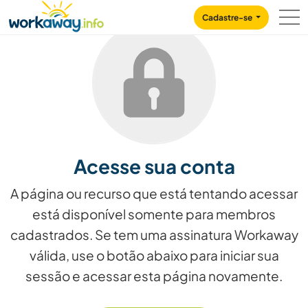
Skip to:
CONTENT
MAIN NAVIGATION
FOOTER
Cadastre-se
Acesse sua conta
A página ou recurso que está tentando acessar
está disponível somente para membros
cadastrados. Se tem uma assinatura Workaway
válida, use o botão abaixo para iniciar sua
sessão e acessar esta página novamente.