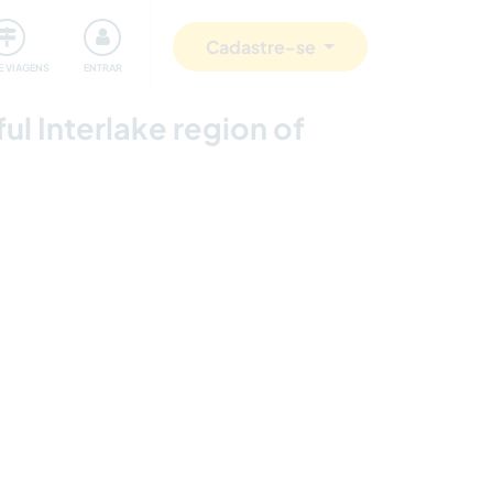
omunidade
Retribuindo
Segurança
Cadastre-se
E VIAGENS
ENTRAR
ul Interlake region of