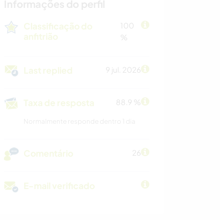
Informações do perfil
Classificação do
100
anfitrião
%
Last replied
9 jul. 2026
Taxa de resposta
88.9 %
Normalmente responde dentro 1 dia
Comentário
26
E-mail verificado