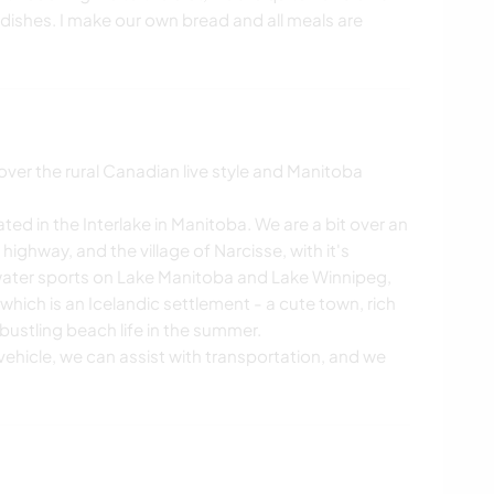
ishes. I make our own bread and all meals are
over the rural Canadian live style and Manitoba
ed in the Interlake in Manitoba. We are a bit over an
highway, and the village of Narcisse, with it's
ater sports on Lake Manitoba and Lake Winnipeg,
, which is an Icelandic settlement - a cute town, rich
 bustling beach life in the summer.
n vehicle, we can assist with transportation, and we