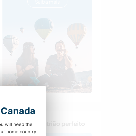
Saiba mais
t Canada
Encontre o anfitrião perfeito
ou will need the
your home country