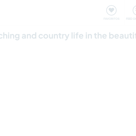
 funciona
Encontros e Eventos
Viaje e aprenda
C
FAVORITOS
FEED D
ing and country life in the beautif