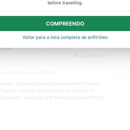
before travelling.
COMPREENDO
Voltar para a lista completa de anfitriões
O que é isso?
cultural e aprendizado
here are; cattle and pasture management in a year
haying - cutting, raking, baling; all aspects of
rass etc; and logging & firewood production for