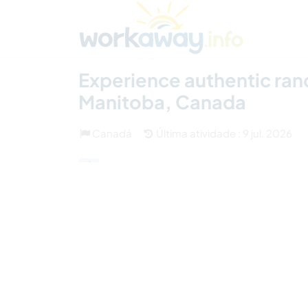
Skip to:
CONTENT
MAIN NAVIGATION
FOOTER
Achar anfitrião
Parceiro de viagem
Como
(12)
Experience authentic ranch
Manitoba, Canada
Canadá
Última atividade : 9 jul. 2026