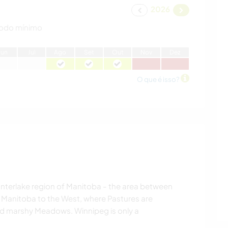
2026
odo mínimo
J
un
J
ul
A
go
S
et
O
ut
N
ov
D
ez
O que é isso?
l Interlake region of Manitoba - the area between
 Manitoba to the West, where Pastures are
nd marshy Meadows. Winnipeg is only a