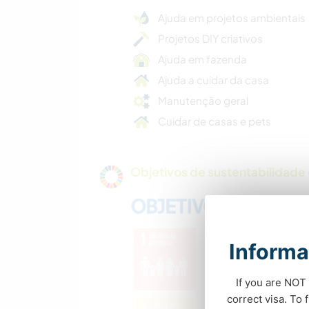
Ajuda em projetos ambientais
Projetos DIY criativos
Ajuda em fazenda
Ajuda a cuidar da casa
Manutenção geral
Cuidar de casas e pets
Objetivos de sustentabilidade 
Informa
If you are NOT 
correct visa. To