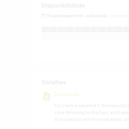
Disponibilidade
Hospedagem min. solicitada:
Sem perí
J
an
F
ev
M
ar
A
br
M
ai
Detalhes
Descrição
Our Farm is situated in the beautifu
Lake Winnipeg to the East, and Lake
interspersed with forested areas, a